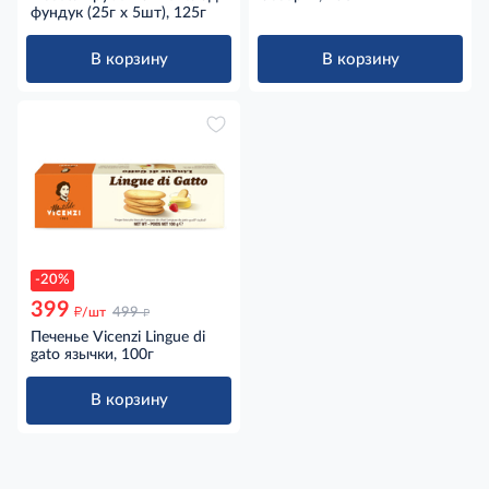
фундук (25г x 5шт), 125г
В корзину
В корзину
-20%
399
д
д
/шт
499
Печенье Vicenzi Lingue di
gato язычки, 100г
В корзину