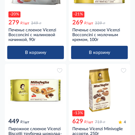
-20%
-21%
279
269
д
д
д
д
/шт
349
/шт
339
Печенье слоеное Vicenzi
Печенье слоеное Vicenzi
Bocconcini с малиновой
Bocconcini с молочным
начинкой, 90г
кремом, 100г
В корзину
В корзину
-13%
449
629
д
д
д
/шт
/шт
719
4
Пирожное слоеное Vicenzi
Печенье Vicenzi Minivoglie
Biscotti трубочка шоколад-
ассорти, 250г