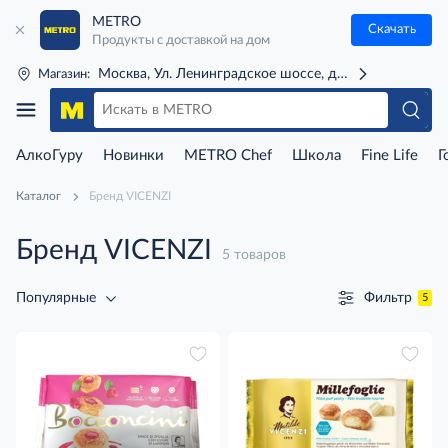
METRO
Скачать
Продукты с доставкой на дом
Москва, Ул. Ленинградское шоссе, д. 71Г (м. Речной 
Магазин:
АлкоГуру
Новинки
METRO Chef
Школа
Fine Life
Г
Каталог
Бренд VICENZI
Бренд VICENZI
5 товаров
Фильтр
Популярные
5