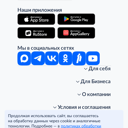
Наши приложения
Мы в социальных сетях
Для себя
Интернет-магазин
Стань клиентом METRO
Для Бизнеса
Акции, скидки, распродажи
Личный кабинет
Доставка клиентам
Заказ для бизнеса
О компании
Условия доставки
Получить карту для бизнеса
O METRO
Подарочные карты. Активация и баланс
Для магазинов
Карьера
Условия и соглашения
Скидка за подписку
Для гостинично-ресторанного бизнеса
Пресс-центр
Политика конфиденциальности
© METRO Cash and Carry Russia, 2026
Продолжая использовать сайт, вы соглашаетесь
Часто задаваемые вопросы
Для офисов и предприятий
Программа METRO Potentials
Правовая информация
на обработку данных через cookie и аналогичные
METRO AG
Рекламодателям
Торговые центры
Условия соглашения
технологии. Подробнее — в
политиках обработки
Читать полностью