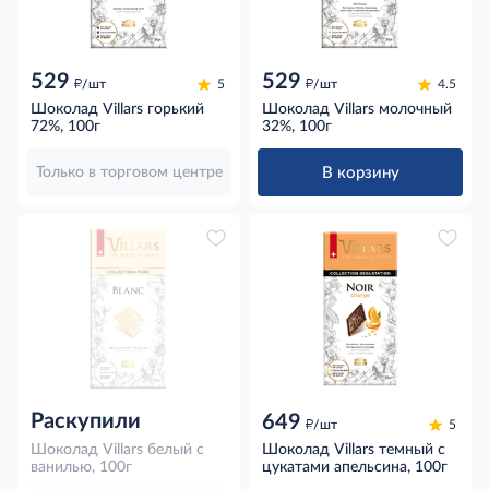
529
529
д
д
/шт
5
/шт
4.5
Шоколад Villars горький
Шоколад Villars молочный
72%, 100г
32%, 100г
В корзину
Только в торговом центре
Раскупили
649
д
/шт
5
Шоколад Villars белый с
Шоколад Villars темный с
ванилью, 100г
цукатами апельсина, 100г