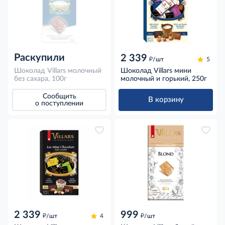
Раскупили
2 339
д
/шт
5
Шоколад Villars молочный
Шоколад Villars мини
без сахара, 100г
молочный и горький, 250г
Сообщить
В корзину
о поступлении
2 339
999
д
д
/шт
4
/шт