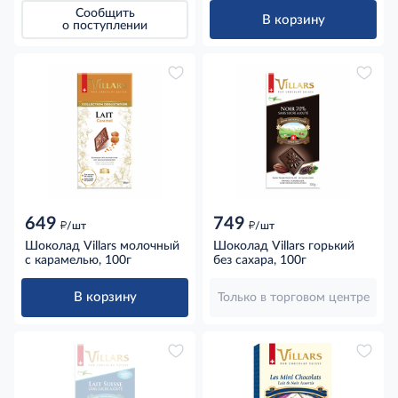
Сообщить
В корзину
о поступлении
649
749
д
д
/шт
/шт
Шоколад Villars молочный
Шоколад Villars горький
с карамелью, 100г
без сахара, 100г
В корзину
Только в торговом центре