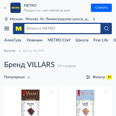
METRO
Скачать
Продукты с доставкой на дом
Москва, Ул. Ленинградское шоссе, д. 71Г (м. Речной 
Магазин:
АлкоГуру
Новинки
METRO Chef
Школа
Fine Life
Г
Каталог
Бренд VILLARS
Бренд VILLARS
10 товаров
Фильтр
Популярные
10