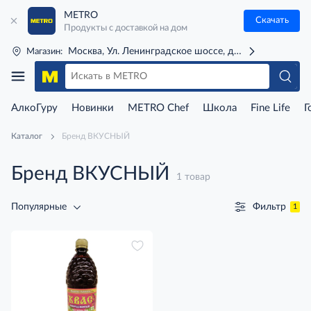
METRO
Скачать
Продукты с доставкой на дом
Москва, Ул. Ленинградское шоссе, д. 71Г (м. Речной 
Магазин:
АлкоГуру
Новинки
METRO Chef
Школа
Fine Life
Г
Каталог
Бренд ВКУСНЫЙ
Бренд ВКУСНЫЙ
1 товар
Фильтр
Популярные
1