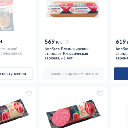
и
569
619
д
/кг
имирский
Колбаса Владимирский
Колба
сическая со
стандарт Классическая
станда
вареная, ~1.4кг
варена
 поступлении
Только в торговом центре