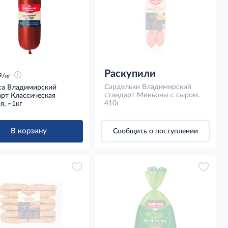
Раскупили
д
/кг
Сардельки Владимирский
са Владимирский
стандарт Миньоны с сыром,
рт Классическая
410г
я, ~1кг
В корзину
Сообщить о поступлении