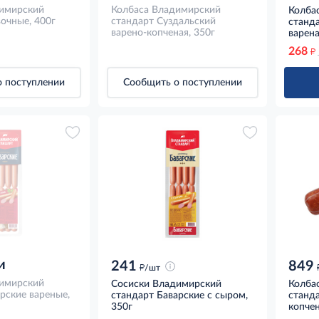
имирский
Колбаса Владимирский
Колба
очные, 400г
стандарт Суздальский
станд
варено-копченая, 350г
варена
268
д
 поступлении
Сообщить о поступлении
и
241
849
д
/шт
имирский
Сосиски Владимирский
Колба
рские вареные,
стандарт Баварские с сыром,
станда
350г
копчен