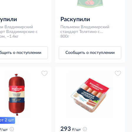
купили
Раскупили
ки Владимирский
Пельмени Владимирский
арт Владимирские с
стандарт Телятино с
м, ~1.4кг
телятиной замороженные,
800г
800г
бщить о поступлении
Сообщить о поступлении
от 2 шт
293
д
д
/шт
/шт