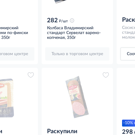
Рас
282
д
/шт
Сосис
имирский
Колбаса Владимирский
станд
ями по-фински
стандарт Сервелат варено-
молоко
 350г
копченая, 350г
орговом центре
Только в торговом центре
Соо
-10% 
и
Раскупили
298