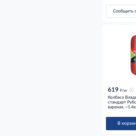
Сообщить о
619
д
/кг
Колбаса Влад
стандарт Руб
вареная, ~1.4к
В корзин