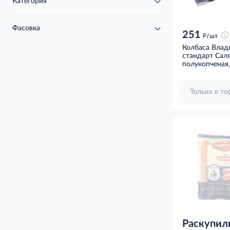
Категория
Фасовка
251
д
/шт
Колбаса Влад
стандарт Сал
полукопченая,
Только в т
Раскупил