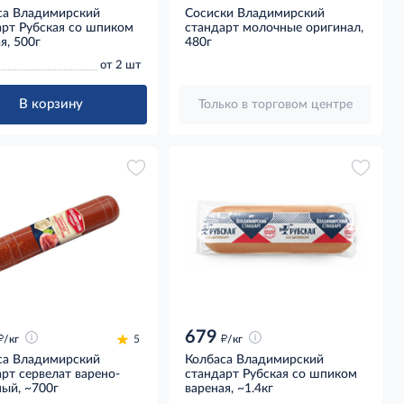
са Владимирский
Сосиски Владимирский
арт Рубская со шпиком
стандарт молочные оригинал,
я, 500г
480г
от 2 шт
В корзину
Только в торговом центре
679
д
д
/кг
5
/кг
са Владимирский
Колбаса Владимирский
рт сервелат варено-
стандарт Рубская со шпиком
ый, ~700г
вареная, ~1.4кг