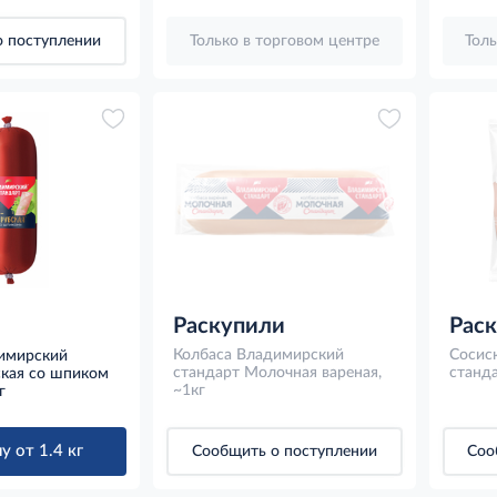
 поступлении
Только в торговом центре
Толь
Раскупили
Рас
Колбаса Владимирский
Сосис
имирский
стандарт Молочная вареная,
станда
ская со шпиком
~1кг
г
у от 1.4 кг
Сообщить о поступлении
Соо