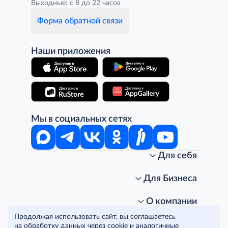
Выходные: с 8 до 22 часов
Форма обратной связи
Наши приложения
Мы в социальных сетях
Для себя
Интернет-магазин
Стань клиентом METRO
Для Бизнеса
Акции, скидки, распродажи
Личный кабинет
Доставка клиентам
Заказ для бизнеса
О компании
Условия доставки
Получить карту для бизнеса
O METRO
Продолжая использовать сайт, вы соглашаетесь
Подарочные карты. Активация и баланс
Для магазинов
Карьера
Условия и соглашения
на обработку данных через cookie и аналогичные