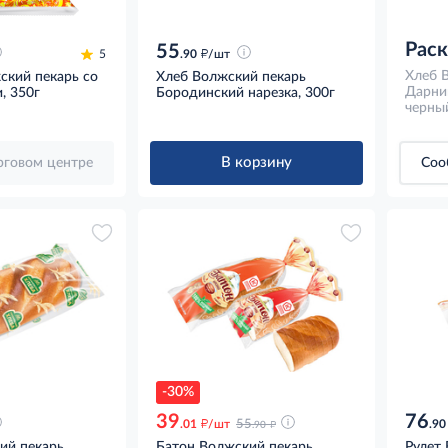
Рас
55
д
5
.90
/шт
Хлеб 
ский пекарь со
Хлеб Волжский пекарь
Дарни
, 350г
Бородинский нарезка, 300г
черный
В корзину
орговом центре
Соо
-30%
39
76
д
д
.01
/шт
55
.90
.90
ий пекарь
Батон Волжский пекарь
Рулет 