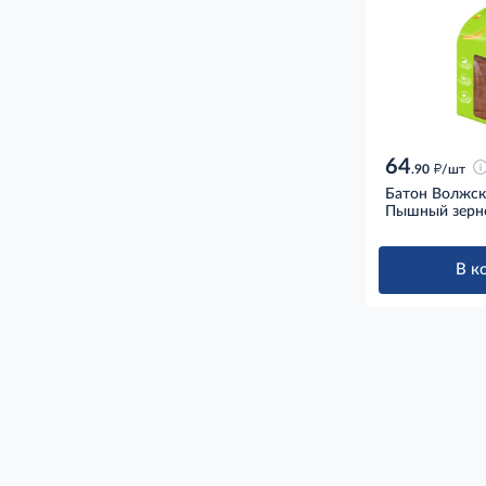
64
д
.90
/шт
Батон Волжск
Пышный зерно
В к