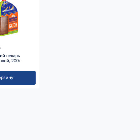
ий пекарь
вой, 200г
орзину