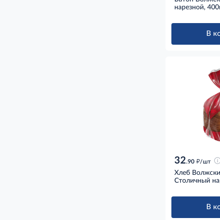
нарезной, 400
В к
32
д
.90
/шт
Хлеб Волжски
Столичный нар
В к