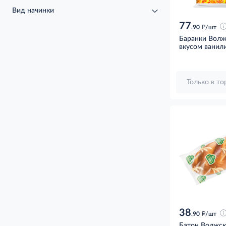
Вид начинки
77
д
.90
/шт
Баранки Волж
вкусом ванили
Только в т
38
д
.90
/шт
Батон Волжск