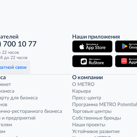
пателей
Наши приложения
) 700 10 77
о 22 часов
8 до 22 часов
атной связи
са
О компании
бинет
O METRO
бизнеса
Карьера
арту для бизнеса
Пресс-центр
нов
Программа METRO Potential
ично-ресторанного бизнеса
Торговые центры
 и предприятий
Собственные бренды
телям
Наши проекты
ам
Устойчивое развитие