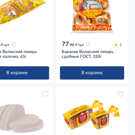
77
д
д
/шт
.90
/шт
5
а Волжский пекарь
Баранки Волжский пекарь
 палочка, 65г
сдобные ГОСТ, 350г
В корзину
В корзину