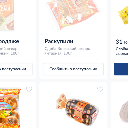
продаже
Раскупили
31
.90
ий пекарь
Сдоба Волжский пекарь
Слойк
нкий, 180г
янтарная, 100г
сырная
 поступлении
Сообщить о поступлении