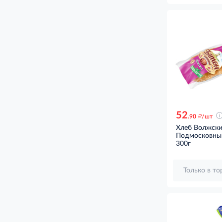
52
д
.90
/шт
Хлеб Волжски
Подмосковный
300г
Только в т