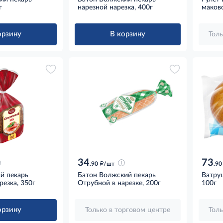
г
нарезной нарезка, 400г
маково
орзину
В корзину
Толь
34
73
д
.90
/шт
.90
й пекарь
Батон Волжский пекарь
Ватру
езка, 350г
Отрубной в нарезке, 200г
100г
орзину
Только в торговом центре
Толь