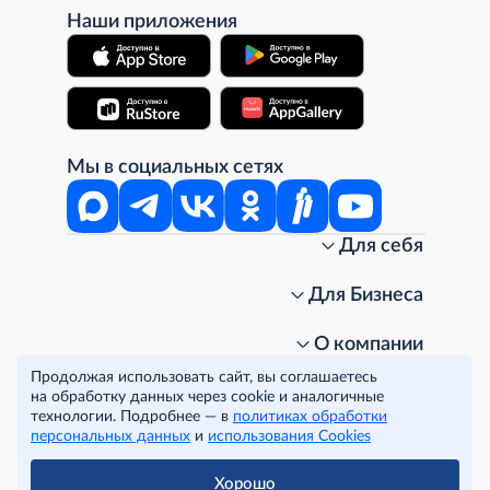
Наши приложения
Мы в социальных сетях
Для себя
Интернет-магазин
Стань клиентом METRO
Для Бизнеса
Акции, скидки, распродажи
Личный кабинет
Доставка клиентам
Заказ для бизнеса
О компании
Условия доставки
Получить карту для бизнеса
O METRO
Продолжая использовать сайт, вы соглашаетесь
Подарочные карты. Активация и баланс
Для магазинов
Карьера
Условия и соглашения
на обработку данных через cookie и аналогичные
Скидка за подписку
Для гостинично-ресторанного бизнеса
Пресс-центр
технологии. Подробнее — в
политиках обработки
Политика конфиденциальности
© METRO Cash and Carry Russia, 2026
персональных данных
и
использования Cookies
Часто задаваемые вопросы
Для офисов и предприятий
Программа METRO Potentials
Правовая информация
METRO AG
Рекламодателям
Торговые центры
Условия соглашения
Читать полностью
Хорошо
Как читать ценники?
Поставщикам
Собственные бренды