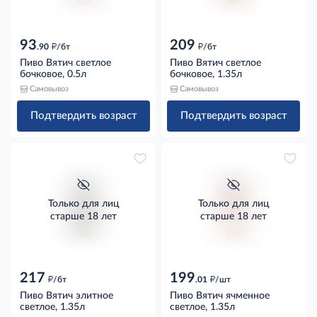
93
209
д
д
.90
/бт
/бт
Пиво Вятич светлое
Пиво Вятич светлое
бочковое, 0.5л
бочковое, 1.35л
Самовывоз
Самовывоз
Подтвердить возраст
Подтвердить возраст
Только для лиц
Только для лиц
старше 18 лет
старше 18 лет
217
199
д
д
/бт
.01
/шт
Пиво Вятич элитное
Пиво Вятич ячменное
светлое, 1.35л
светлое, 1.35л