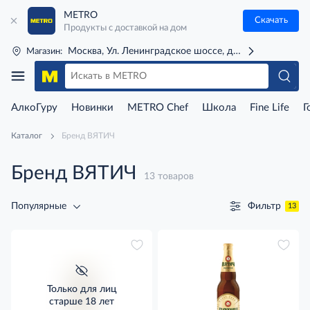
METRO
Скачать
Продукты с доставкой на дом
Москва, Ул. Ленинградское шоссе, д. 71Г (м. Речной 
Магазин:
АлкоГуру
Новинки
METRO Chef
Школа
Fine Life
Г
Каталог
Бренд ВЯТИЧ
Бренд ВЯТИЧ
13 товаров
Фильтр
Популярные
13
Только для лиц
старше 18 лет