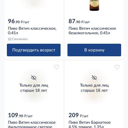
96
87
д
д
.90
/шт
.90
/шт
Пиво Вятич классическое,
Пиво Вятич классическое
0.45л
безалкогольное, 0.45л
Самовывоз
Подтвердить возраст
В корзину
Только для лиц
Только для лиц
старше 18 лет
старше 18 лет
109
209
д
д
.90
/шт
/шт
Пиво Вятич классическое
Пиво Вятич Бархатное
фильтрованное светлое,
4.5% темное, 1.35л