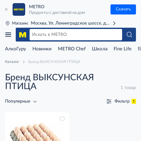
METRO
Скачать
Продукты с доставкой на дом
Москва, Ул. Ленинградское шоссе, д. 71Г (м. Речной 
Магазин:
АлкоГуру
Новинки
METRO Chef
Школа
Fine Life
Г
Каталог
Бренд ВЫКСУНСКАЯ ПТИЦА
Бренд ВЫКСУНСКАЯ
ПТИЦА
1 товар
Фильтр
Популярные
1