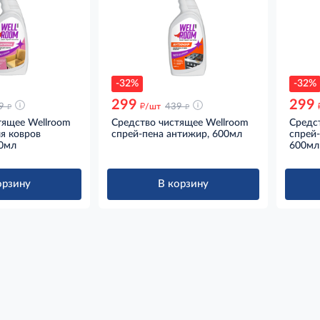
-32%
-32%
299
299
д
д
д
9
/шт
439
тящее Wellroom
Средство чистящее Wellroom
Средс
я ковров
спрей-пена антижир, 600мл
спрей-
00мл
600мл
орзину
В корзину