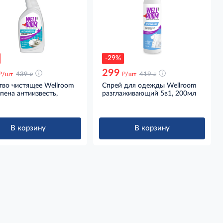
-29%
299
д
д
д
д
/шт
439
/шт
419
тво чистящее Wellroom
Спрей для одежды Wellroom
пена антиизвесть,
разглаживающий 5в1, 200мл
В корзину
В корзину