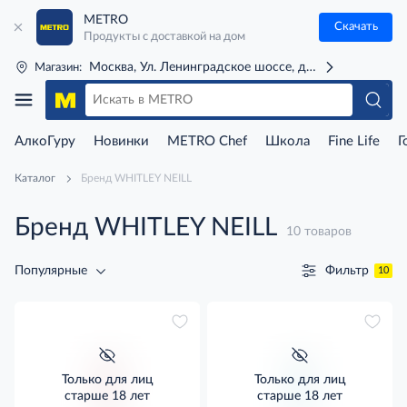
METRO
Скачать
Продукты с доставкой на дом
Москва, Ул. Ленинградское шоссе, д. 71Г (м. Речной 
Магазин:
АлкоГуру
Новинки
METRO Chef
Школа
Fine Life
Г
Каталог
Бренд WHITLEY NEILL
Бренд WHITLEY NEILL
10 товаров
Фильтр
Популярные
10
Только для лиц
Только для лиц
старше 18 лет
старше 18 лет