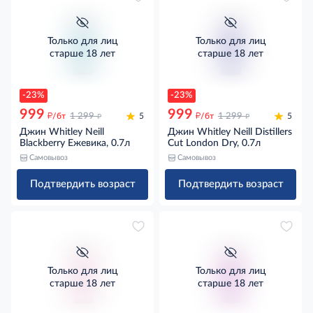
Только для лиц
Только для лиц
старше 18 лет
старше 18 лет
-23%
-23%
999
999
д
д
д
д
/бт
1 299
5
/бт
1 299
5
Джин Whitley Neill
Джин Whitley Neill Distillers
Blackberry Ежевика, 0.7л
Cut London Dry, 0.7л
Самовывоз
Самовывоз
Подтвердить возраст
Подтвердить возраст
Только для лиц
Только для лиц
старше 18 лет
старше 18 лет