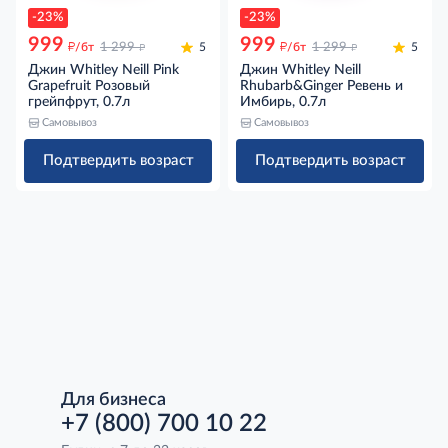
-23%
-23%
999
999
д
д
д
д
/бт
1 299
5
/бт
1 299
5
Джин Whitley Neill Pink
Джин Whitley Neill
Grapefruit Розовый
Rhubarb&Ginger Ревень и
грейпфрут, 0.7л
Имбирь, 0.7л
Самовывоз
Самовывоз
Подтвердить возраст
Подтвердить возраст
Для бизнеса
+7 (800) 700 10 22