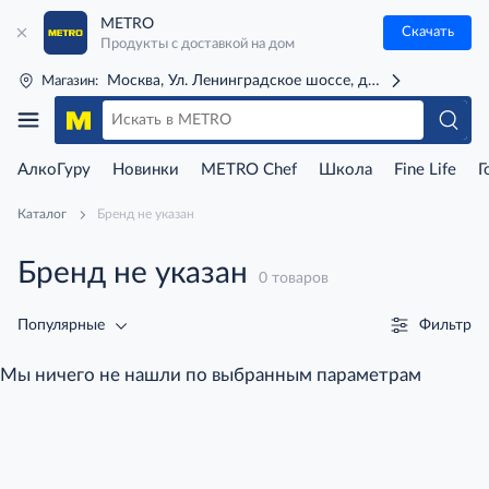
METRO
Скачать
Продукты с доставкой на дом
Москва, Ул. Ленинградское шоссе, д. 71Г (м. Речной 
Магазин:
АлкоГуру
Новинки
METRO Chef
Школа
Fine Life
Г
Каталог
Бренд не указан
Бренд не указан
0 товаров
Фильтр
Популярные
Мы ничего не нашли по выбранным параметрам