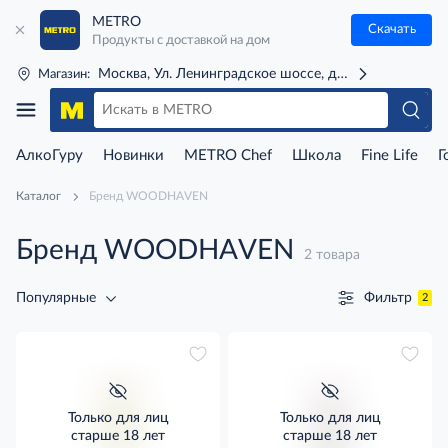
METRO
Скачать
Продукты с доставкой на дом
Москва, Ул. Ленинградское шоссе, д. 71Г (м. Речной 
Магазин:
АлкоГуру
Новинки
METRO Chef
Школа
Fine Life
Г
Каталог
Бренд WOODHAVEN
Бренд WOODHAVEN
2 товара
Фильтр
Популярные
2
Только для лиц
Только для лиц
старше 18 лет
старше 18 лет