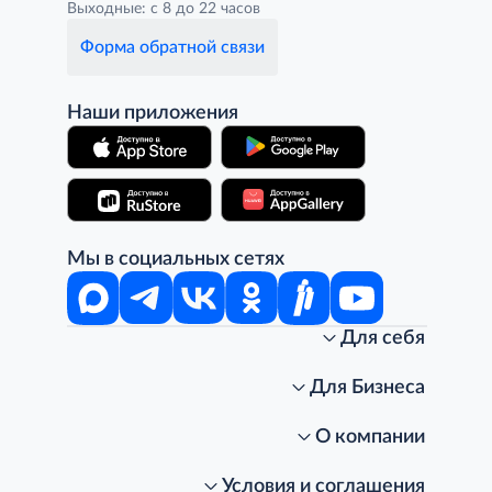
Выходные: с 8 до 22 часов
Форма обратной связи
Наши приложения
Мы в социальных сетях
Для себя
Интернет-магазин
Стань клиентом METRO
Для Бизнеса
Акции, скидки, распродажи
Личный кабинет
Доставка клиентам
Заказ для бизнеса
О компании
Условия доставки
Получить карту для бизнеса
O METRO
Подарочные карты. Активация и баланс
Для магазинов
Карьера
Условия и соглашения