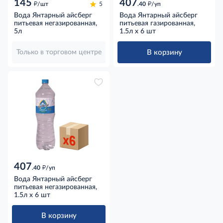
145
407
д
д
/шт
5
.40
/уп
Вода Янтарный айсберг
Вода Янтарный айсберг
питьевая негазированная,
питьевая газированная,
5л
1.5л x 6 шт
В корзину
Только в торговом центре
407
д
.40
/уп
Вода Янтарный айсберг
питьевая негазированная,
1.5л x 6 шт
В корзину