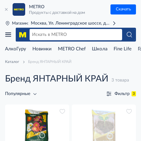
METRO
Скачать
Продукты с доставкой на дом
Москва, Ул. Ленинградское шоссе, д. 71Г (м. Речной 
Магазин:
АлкоГуру
Новинки
METRO Chef
Школа
Fine Life
Г
Каталог
Бренд ЯНТАРНЫЙ КРАЙ
Бренд ЯНТАРНЫЙ КРАЙ
3 товара
Фильтр
Популярные
3