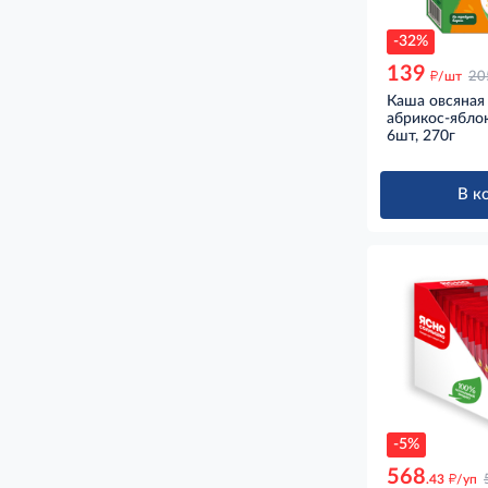
-32%
139
д
/шт
20
Каша овсяная
абрикос-ябло
6шт, 270г
В к
-5%
568
д
.43
/уп