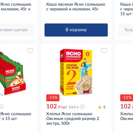
 Ясно солнышко
Каша овсяная Ясно солнышко
Каша 
 молоком, 45г x
с черникой и молоком, 45г
с черн
15 шт
В корзину
орговом центре
Толь
-11%
-11%
102
102
д
д
/шт
114
5
 Ясно солнышко
Хлопья Ясно солнышко
Хлопь
г x 15 шт
Овсяные средний размер 2
Овсян
экстра, 500г