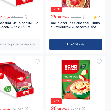
-25%
29
д
д
д
д
56
/уп
418
.90
/шт
39
5
.50
.90
овсяная Ясно солнышко
Каша овсяная Ясно солнышко
косом, 45г x 15 шт
с клубникой и молоком, 45г
В корзину
ко в торговом центре
-25%
20
д
д
д
д
43
/уп
598
.90
/шт
27
.50
.90