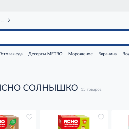
 вокзал)
Готовая еда
Десерты METRO
Мороженое
Баранина
Во
 ЯСНО СОЛНЫШКО
15 товаров