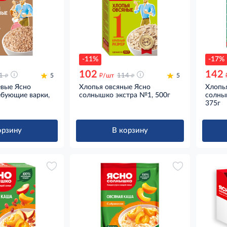
-11%
-17%
102
142
д
д
д
1
5
/шт
114
5
евые Ясно
Хлопья овсяные Ясно
Хлопь
бующие варки,
солнышко экстра №1, 500г
солны
375г
орзину
В корзину