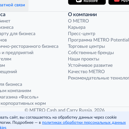
атной связи
са
О компании
бинет
O METRO
бизнеса
Карьера
арту для бизнеса
Пресс-центр
нов
Программа METRO Potential
ично-ресторанного бизнеса
Торговые центры
 и предприятий
Собственные бренды
телям
Наши проекты
ам
Устойчивое развитие
мещений
Качество METRO
Рекомендательные техноло
ля бизнеса
ным компаниям
агазина «Фасоль»
 корпоративных норм
© METRO Cash and Carry Russia, 2026
ать сайт, вы соглашаетесь на обработку данных через cookie
логии. Подробнее — в
политиках обработки персональных данных
Читать полностью
kies