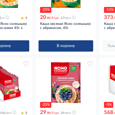
-25%
-11%
20
373
д
д
д
5
5
.90
/шт
27
.
.90
 Ясно солнышко
Каша овсяная Ясно солнышко
Каша 
ко-изюм 45г x
с абрикосом, 45г
с абри
орзину
В корзину
Толь
-25%
-5%
29
568
д
д
д
598
5
.90
/шт
39
.
.50
.90