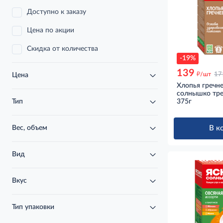
Доступно к заказу
Цена по акции
Скидка от количества
-19%
139
д
/шт
17
Цена
Хлопья гречн
солнышко тре
375г
Тип
В к
Вес, объем
Вид
Вкус
Тип упаковки