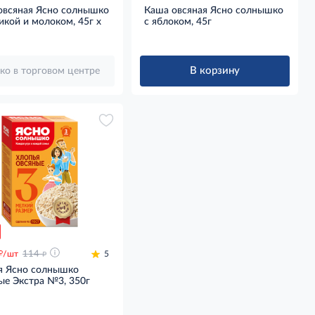
овсяная Ясно солнышко
Каша овсяная Ясно солнышко
икой и молоком, 45г x
с яблоком, 45г
В корзину
ко в торговом центре
д
д
/шт
114
5
я Ясно солнышко
ые Экстра №3, 350г