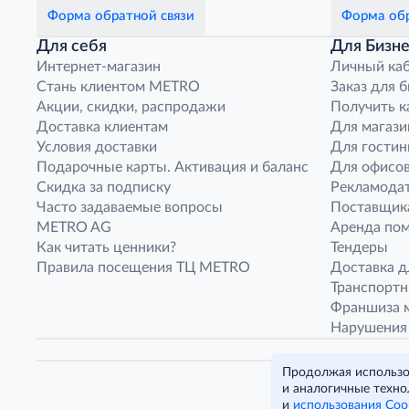
Форма обратной связи
Форма обр
Для себя
Для Бизне
Интернет-магазин
Личный ка
Стань клиентом METRO
Заказ для 
Акции, скидки, распродажи
Получить к
Доставка клиентам
Для магази
Условия доставки
Для гостин
Подарочные карты. Активация и баланс
Для офисов
Скидка за подписку
Рекламода
Часто задаваемые вопросы
Поставщик
METRO AG
Аренда по
Как читать ценники?
Тендеры
Правила посещения ТЦ METRO
Доставка д
Транспорт
Франшиза м
Нарушения
Продолжая использов
и аналогичные техно
и
использования Coo