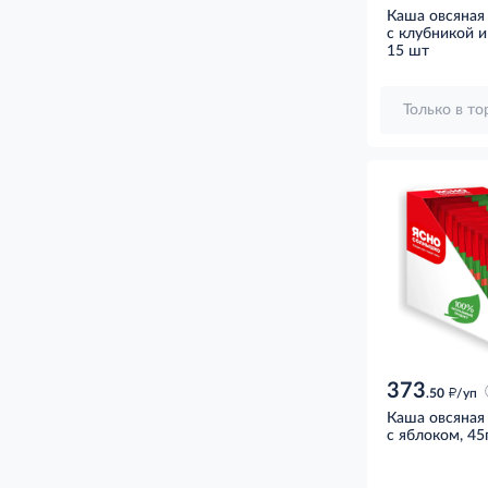
Каша овсяная
с клубникой и
15 шт
Только в т
373
д
.50
/уп
Каша овсяная
с яблоком, 45