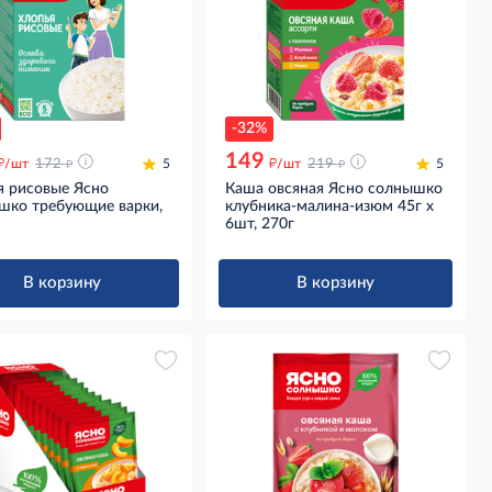
-32%
149
д
д
д
д
/шт
172
5
/шт
219
5
я рисовые Ясно
Каша овсяная Ясно солнышко
шко требующие варки,
клубника-малина-изюм 45г x
6шт, 270г
В корзину
В корзину