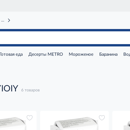
 вокзал)
Готовая еда
Десерты METRO
Мороженое
Баранина
Во
IOIY
6 товаров