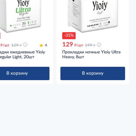
-35%
129
д
д
д
д
/шт
129
4
/шт
199
адки ежедневные Yioiy
Прокладки ночные Yioiy Ultra
Regular Light, 20шт
Heavy, 8шт
В корзину
В корзину