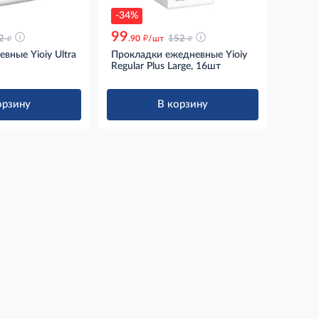
-34%
99
д
д
д
2
.90
/шт
152
вные Yioiy Ultra
Прокладки ежедневные Yioiy
Regular Plus Large, 16шт
орзину
В корзину