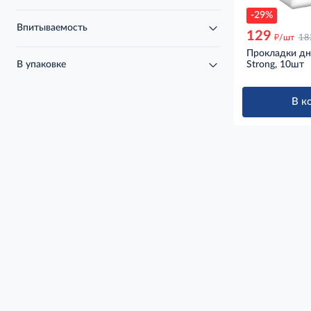
-29%
Впитываемость
129
д
/шт
18
Прокладки дне
В упаковке
Strong, 10шт
В к