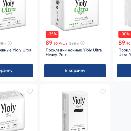
-35%
-30%
89
89
д
д
д
38
.90
/шт
138
.90
вные Yioiy Ultra
Прокладки ночные Yioiy Ultra
Прокл
Heavy, 7шт
Ultra 
орзину
В корзину