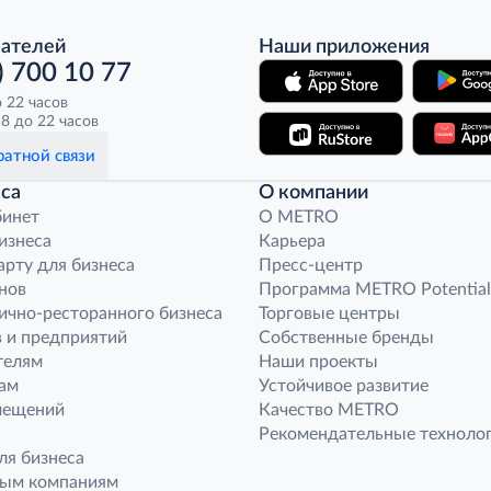
пателей
Наши приложения
) 700 10 77
о 22 часов
8 до 22 часов
атной связи
са
О компании
бинет
O METRO
бизнеса
Карьера
арту для бизнеса
Пресс-центр
нов
Программа METRO Potential
ично-ресторанного бизнеса
Торговые центры
 и предприятий
Собственные бренды
телям
Наши проекты
ам
Устойчивое развитие
мещений
Качество METRO
Рекомендательные техноло
ля бизнеса
ным компаниям