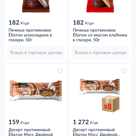
182
182
д
д
/шт
/шт
Печенье протеиновое
Печенье протеиновое
Ёбатон шоколадное в
Ёбатон со вкусом клубника
глазури, 50г
в глазури, 50г
Только в торговом центре
Только в торговом центре
159
1 272
д
д
/шт
/уп
Десерт протеиновый
Десерт протеиновый
Ёбатон Мусс Двойной
Ёбатон Мусс Двойной