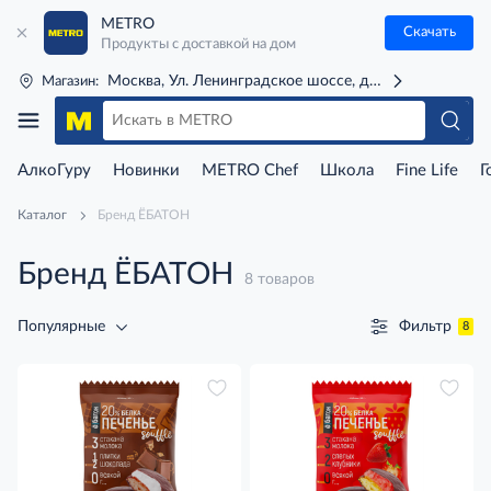
METRO
Скачать
Продукты с доставкой на дом
Москва, Ул. Ленинградское шоссе, д. 71Г (м. Речной 
Магазин:
АлкоГуру
Новинки
METRO Chef
Школа
Fine Life
Г
Каталог
Бренд ЁБАТОН
Бренд ЁБАТОН
8 товаров
Фильтр
Популярные
8