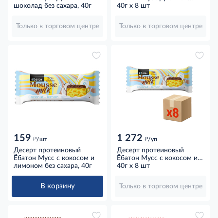
шоколад без сахара, 40г
шоколад без сахара, 40г x
40г x 8 шт
8 шт
Только в торговом центре
Только в торговом центре
159
1 272
д
д
/шт
/уп
Десерт протеиновый
Десерт протеиновый
Ёбатон Мусс с кокосом и
Ёбатон Мусс с кокосом и
лимоном без сахара, 40г
лимоном без сахара, 40г x
40г x 8 шт
8 шт
В корзину
Только в торговом центре