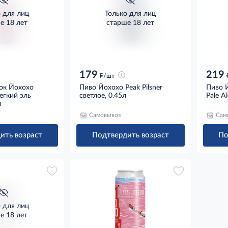
о для лиц
Только для лиц
е 18 лет
старше 18 лет
179
219
д
/шт
ок Йохохо
Пиво Йохохо Peak Pilsner
Пиво Й
егкий эль
светлое, 0.45л
Pale A
л
Самовывоз
Сам
ить возраст
Подтвердить возраст
По
о для лиц
е 18 лет