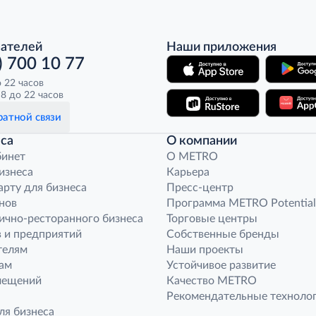
пателей
Наши приложения
) 700 10 77
о 22 часов
8 до 22 часов
атной связи
са
О компании
бинет
O METRO
бизнеса
Карьера
арту для бизнеса
Пресс-центр
нов
Программа METRO Potential
ично-ресторанного бизнеса
Торговые центры
 и предприятий
Собственные бренды
телям
Наши проекты
ам
Устойчивое развитие
мещений
Качество METRO
Рекомендательные техноло
ля бизнеса