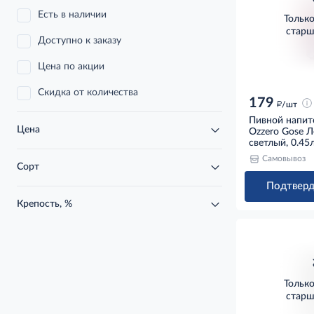
Есть в наличии
Тольк
старш
Доступно к заказу
Цена по акции
Скидка от количества
179
д
/шт
Пивной напит
Цена
Ozzero Gose Л
светлый, 0.45
Самовывоз
Сорт
Подтверд
Крепость, %
Тольк
старш