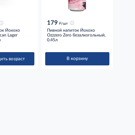
179
д
/шт
ок Йохохо
Пивной напиток Йохохо
can Lager
Ozzzero Zero безалкогольный,
л
0.45л
В корзину
ить возраст