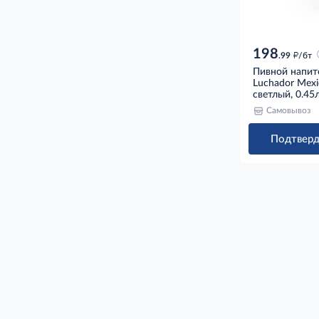
198
д
.99
/бт
Пивной напит
Luchador Mexi
светлый, 0.45
Самовывоз
Подтверд