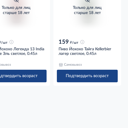
Только для лиц
Только для лиц
старше 18 лет
старше 18 лет
159
д
д
/шт
/шт
охохо Легенда 13 India
Пиво Йохохо Тайга Kellerbier
le Эль светлое, 0.45л
лагер светлое, 0.45л
овывоз
Самовывоз
дтвердить возраст
Подтвердить возраст