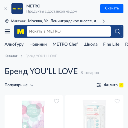
METRO
Скачать
Продукты с доставкой на дом
Москва, Ул. Ленинградское шоссе, д. 71Г (м. Речной 
Магазин:
АлкоГуру
Новинки
METRO Chef
Школа
Fine Life
Г
Каталог
Бренд YOU'LL LOVE
Бренд YOU'LL LOVE
8 товаров
Фильтр
Популярные
8