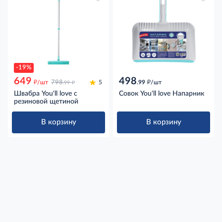
-19%
649
498
д
д
д
/шт
798
5
.99
/шт
.99
Швабра You'll love с
Совок You'll love Напарник
резиновой щетиной
В корзину
В корзину