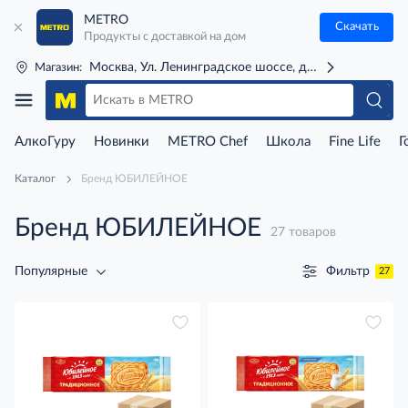
METRO
Скачать
Продукты с доставкой на дом
Москва, Ул. Ленинградское шоссе, д. 71Г (м. Речной 
Магазин:
АлкоГуру
Новинки
METRO Chef
Школа
Fine Life
Г
Каталог
Бренд ЮБИЛЕЙНОЕ
Бренд ЮБИЛЕЙНОЕ
27 товаров
Фильтр
Популярные
27