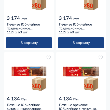
3 174
3 174
д
д
/уп
/уп
Печенье Юбилейное
Печенье Юбилейное
Традиционное
Традиционное
витаминизированное, 112г
112г x 60 шт
витаминизированное
112г x 60 шт
x 60 шт
молочное, 112г x 60 шт
В корзину
В корзину
4 134
4 134
д
д
/уп
/уп
Печенье Юбилейное
Печенье ореховое
витаминизированное
Юбилейное с глазурью,