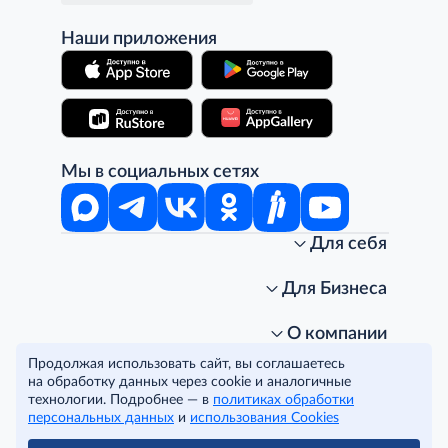
Наши приложения
Мы в социальных сетях
Для себя
Интернет-магазин
Стань клиентом METRO
Для Бизнеса
Акции, скидки, распродажи
Личный кабинет
Доставка клиентам
Заказ для бизнеса
О компании
Условия доставки
Получить карту для бизнеса
O METRO
Продолжая использовать сайт, вы соглашаетесь
Подарочные карты. Активация и баланс
Для магазинов
Карьера
Условия и соглашения
на обработку данных через cookie и аналогичные
Скидка за подписку
Для гостинично-ресторанного бизнеса
Пресс-центр
Политика конфиденциальности
технологии. Подробнее — в
политиках обработки
© METRO Cash and Carry Russia, 2026
персональных данных
и
использования Cookies
Часто задаваемые вопросы
Для офисов и предприятий
Программа METRO Potentials
Правовая информация
METRO AG
Рекламодателям
Торговые центры
Условия соглашения