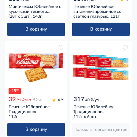
Мини-кексы Юбилейное с
Печенье Юбилейное
кусочками темного
витаминизированное со
шоколада и какао (28г x
(28г x 5шт), 140г
светлой глазурью, 121г
5шт), 140г
В корзину
В корзину
-25%
39
317
д
д
д
.91
/шт
52
4.9
.40
/уп
.90
Печенье Юбилейное
Печенье Юбилейное
Традиционное
Традиционное
витаминизированное
112г
витаминизированное, 112г
112г x 6 шт
молочное, 112г
x 6 шт
В корзину
Только в торговом центре