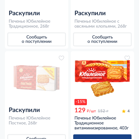
Раскупили
Раскупили
Печенье Юбилейное
Печенье Юбилейное с
Традиционное, 268г
овсяными хлопьями, 268г
Сообщить
Сообщить
о поступлении
о поступлении
-15%
Раскупили
129
д
д
/шт
152
4
Печенье Юбилейное
Печенье Юбилейное
Постное, 268г
Традиционное
витаминизированное, 403г