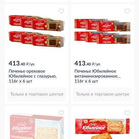
413
413
д
д
.40
/уп
.40
/уп
Печенье ореховое
Печенье Юбилейное
Юбилейное с глазурью,
витаминизированное
116г x 6 шт
молочное с глазурью, 116г
116г x 6 шт
x 6 шт
Только в торговом центре
Только в торговом центре