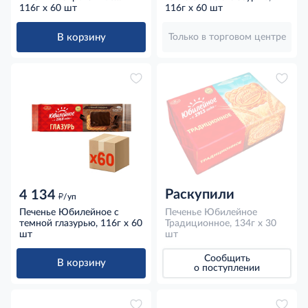
молочное с глазурью, 116г
116г x 60 шт
116г x 60 шт
x 60 шт
В корзину
Только в торговом центре
Раскупили
4 134
д
/уп
Печенье Юбилейное с
Печенье Юбилейное
темной глазурью, 116г x 60
Традиционное, 134г x 30
шт
шт
Сообщить
В корзину
о поступлении