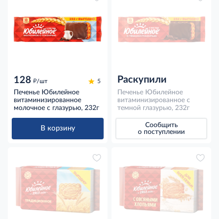
Раскупили
128
д
/шт
5
Печенье Юбилейное
Печенье Юбилейное
витаминизированное
витаминизированное с
молочное с глазурью, 232г
темной глазурью, 232г
Сообщить
В корзину
о поступлении