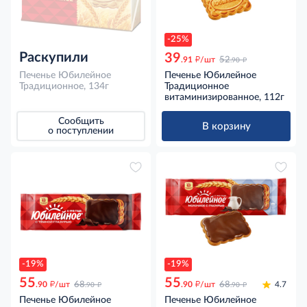
-25%
Раскупили
39
д
д
.91
/шт
52
.90
Печенье Юбилейное
Печенье Юбилейное
Традиционное, 134г
Традиционное
витаминизированное, 112г
Сообщить
В корзину
о поступлении
-19%
-19%
55
55
д
д
д
д
.90
/шт
68
.90
/шт
68
4.7
.90
.90
Печенье Юбилейное
Печенье Юбилейное