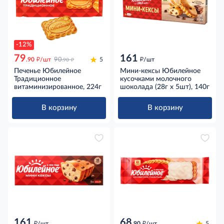
-12%
79
161
д
д
д
.90
/шт
90
5
/шт
.90
Печенье Юбилейное
Мини-кексы Юбилейное
Традиционное
кусочками молочного
витаминизированное, 224г
шоколада (28г x 5шт), 140г
В корзину
В корзину
161
68
д
д
/шт
.90
/шт
5