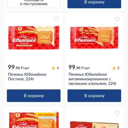
Сообщить
В корзину
о поступлении
99
99
д
д
.90
/шт
4
.90
/шт
5
Печенье Юбилейное
Печенье Юбилейное
Постное, 224г
витаминизированное с
овсяными хлопьями, 224г
В корзину
В корзину