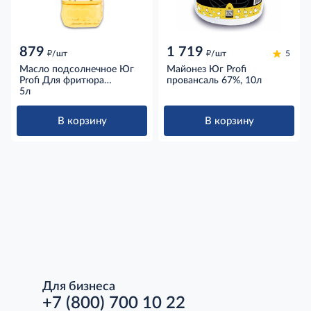
879
1 719
д
д
/шт
/шт
5
Масло подсолнечное Юг
Майонез Юг Profi
Profi Для фритюра
провансаль 67%, 10л
рафинированное
5л
дезодорированное, 5л
В корзину
В корзину
Для бизнеса
+7 (800) 700 10 22