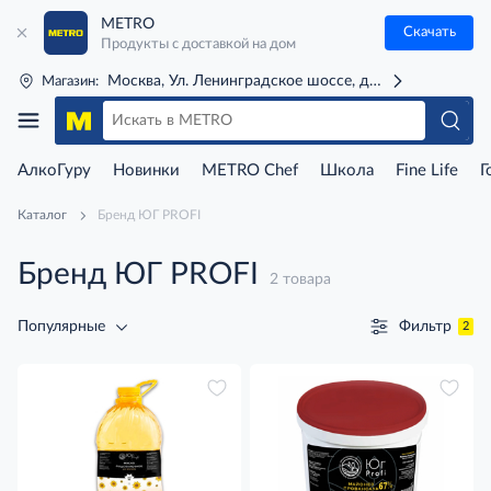
METRO
Скачать
Продукты с доставкой на дом
Москва, Ул. Ленинградское шоссе, д. 71Г (м. Речной 
Магазин:
АлкоГуру
Новинки
METRO Chef
Школа
Fine Life
Г
Каталог
Бренд ЮГ PROFI
Бренд ЮГ PROFI
2 товара
Фильтр
Популярные
2