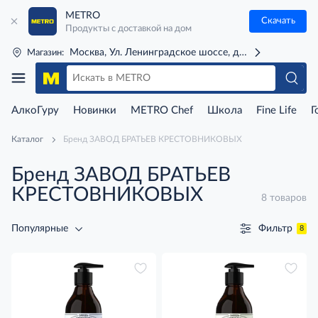
METRO
Скачать
Продукты с доставкой на дом
Москва, Ул. Ленинградское шоссе, д. 71Г (м. Речной 
Магазин:
АлкоГуру
Новинки
METRO Chef
Школа
Fine Life
Г
Каталог
Бренд ЗАВОД БРАТЬЕВ КРЕСТОВНИКОВЫХ
Бренд ЗАВОД БРАТЬЕВ
КРЕСТОВНИКОВЫХ
8 товаров
Фильтр
Популярные
8