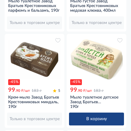
Мыло туалетное Завод
Мыло густое Завод
Братьев Крестовниковых
Братьев Крестовниковых
парфюмъ и бальзамъ, 190г
медовая клюква, 400мл
Только в торговом центре
Только в торговом центре
-45%
-45%
99
99
д
д
д
д
.90
/шт
183
5
.90
/шт
183
Крем-мыло Завод Братьев
Мыло туалетное детское
Крестовниковых миндаль,
Завод Братьев
190г
Крестовниковых Крем-
190г
череда, 190г
В корзину
Только в торговом центре