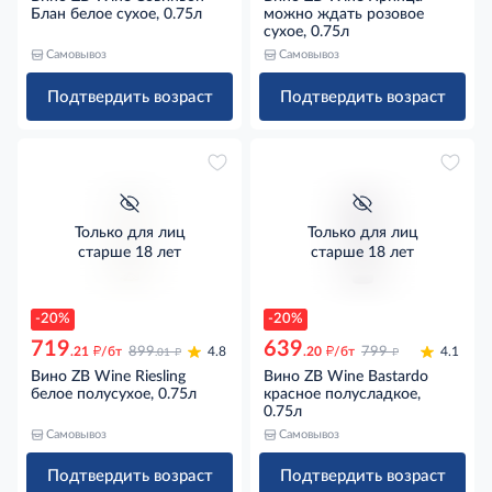
Блан белое сухое, 0.75л
можно ждать розовое
сухое, 0.75л
Самовывоз
Самовывоз
Подтвердить возраст
Подтвердить возраст
Только для лиц
Только для лиц
старше 18 лет
старше 18 лет
-20%
-20%
719
639
д
д
д
д
.21
/бт
899
4.8
.20
/бт
799
4.1
.01
Вино ZB Wine Riesling
Вино ZB Wine Bastardo
белое полусухое, 0.75л
красное полусладкое,
0.75л
Самовывоз
Самовывоз
Подтвердить возраст
Подтвердить возраст