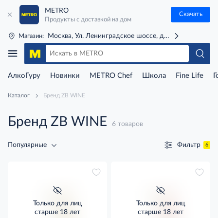
METRO
Скачать
Продукты с доставкой на дом
Москва, Ул. Ленинградское шоссе, д. 71Г (м. Речной 
Магазин:
АлкоГуру
Новинки
METRO Chef
Школа
Fine Life
Г
Каталог
Бренд ZB WINE
Бренд ZB WINE
6 товаров
Фильтр
Популярные
6
Только для лиц
Только для лиц
старше 18 лет
старше 18 лет