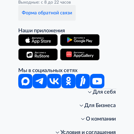
Выходные: с 8 до 22 часов
Форма обратной связи
Наши приложения
Мы в социальных сетях
Для себя
Интернет-магазин
Стань клиентом METRO
Для Бизнеса
Акции, скидки, распродажи
Личный кабинет
Доставка клиентам
Заказ для бизнеса
О компании
Условия доставки
Получить карту для бизнеса
O METRO
Подарочные карты. Активация и баланс
Для магазинов
Карьера
Условия и соглашения