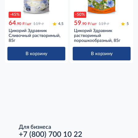
-45%
-50%
64
59
д
д
д
д
.90
/шт
119
4.5
.90
/шт
119
5
Цикорий Здравник
Цикорий Здравник
Сливочный растворимый,
растворимый
85г
порошкообразный, 85г
В корзину
В корзину
Для бизнеса
+7 (800) 700 10 22