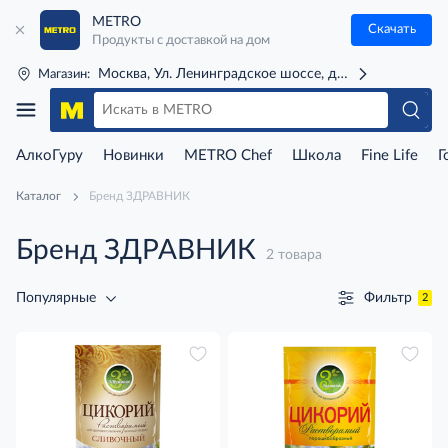
METRO
Скачать
Продукты с доставкой на дом
Москва, Ул. Ленинградское шоссе, д. 71Г (м. Речной 
Магазин:
АлкоГуру
Новинки
METRO Chef
Школа
Fine Life
Г
Каталог
Бренд ЗДРАВНИК
Бренд ЗДРАВНИК
2 товара
Фильтр
Популярные
2