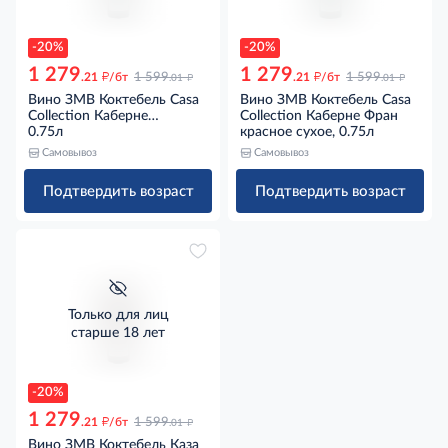
-20%
-20%
1 279
1 279
д
д
д
д
.21
/бт
1 599
.21
/бт
1 599
.01
.01
Вино ЗМВ Коктебель Casa
Вино ЗМВ Коктебель Casa
Collection Каберне
Collection Каберне Фран
Совиньон красное сухое,
0.75л
красное сухое, 0.75л
0.75л
Самовывоз
Самовывоз
Подтвердить возраст
Подтвердить возраст
Только для лиц
старше 18 лет
-20%
1 279
д
д
.21
/бт
1 599
.01
Вино ЗМВ Коктебель Каза