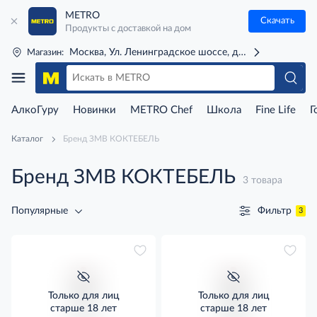
METRO
Скачать
Продукты с доставкой на дом
Москва, Ул. Ленинградское шоссе, д. 71Г (м. Речной 
Магазин:
АлкоГуру
Новинки
METRO Chef
Школа
Fine Life
Г
Каталог
Бренд ЗМВ КОКТЕБЕЛЬ
Бренд ЗМВ КОКТЕБЕЛЬ
3 товара
Фильтр
Популярные
3
Только для лиц
Только для лиц
старше 18 лет
старше 18 лет