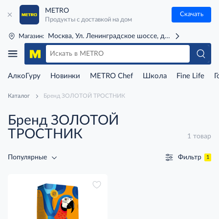
METRO
Скачать
Продукты с доставкой на дом
Москва, Ул. Ленинградское шоссе, д. 71Г (м. Речной 
Магазин:
АлкоГуру
Новинки
METRO Chef
Школа
Fine Life
Г
Каталог
Бренд ЗОЛОТОЙ ТРОСТНИК
Бренд ЗОЛОТОЙ
ТРОСТНИК
1 товар
Фильтр
Популярные
1