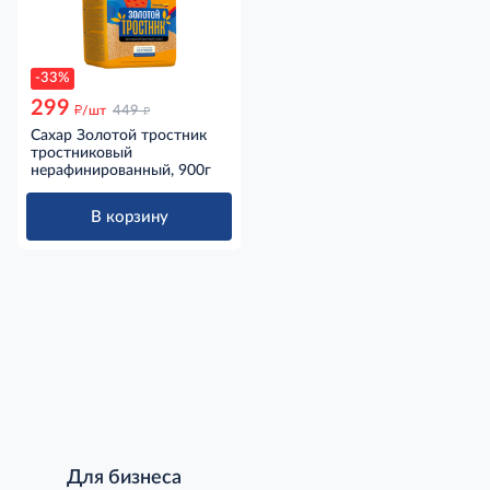
-33%
299
д
д
/шт
449
Сахар Золотой тростник
тростниковый
нерафинированный, 900г
В корзину
Для бизнеса