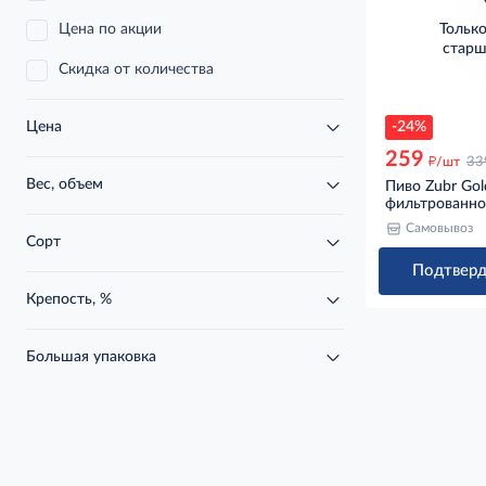
Цена по акции
Тольк
старш
Нет
Скидка от количества
-24%
Цена
259
д
/шт
33
Вес, объем
Пиво Zubr Gol
фильтрованное
Самовывоз
Сорт
Подтверд
Крепость, %
Большая упаковка