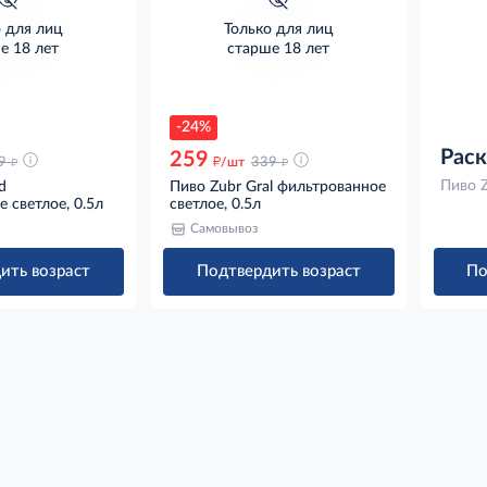
о для лиц
Только для лиц
е 18 лет
старше 18 лет
 фото
Нет фото
-24%
Рас
259
д
д
д
9
/шт
339
Пиво Z
d
Пиво Zubr Gral фильтрованное
 светлое, 0.5л
светлое, 0.5л
Самовывоз
ить возраст
Подтвердить возраст
По