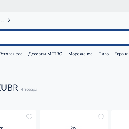
 вокзал)
Готовая еда
Десерты METRO
Мороженое
Пиво
Барани
ZUBR
4 товара