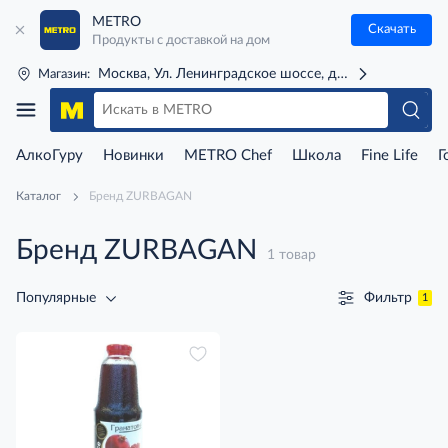
METRO
Скачать
Продукты с доставкой на дом
Москва, Ул. Ленинградское шоссе, д. 71Г (м. Речной 
Магазин:
АлкоГуру
Новинки
METRO Chef
Школа
Fine Life
Г
Каталог
Бренд ZURBAGAN
Бренд ZURBAGAN
1 товар
Фильтр
Популярные
1