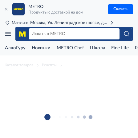
METRO
Скачать
Продукты с доставкой на дом
Москва, Ул. Ленинградское шоссе, д. 71Г (м. Речной 
Магазин:
АлкоГуру
Новинки
METRO Chef
Школа
Fine Life
Г
Каталог товаров
Рецепты