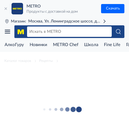
METRO
Скачать
Продукты с доставкой на дом
Москва, Ул. Ленинградское шоссе, д. 71Г (м. Речной 
Магазин:
АлкоГуру
Новинки
METRO Chef
Школа
Fine Life
Г
Каталог товаров
Рецепты