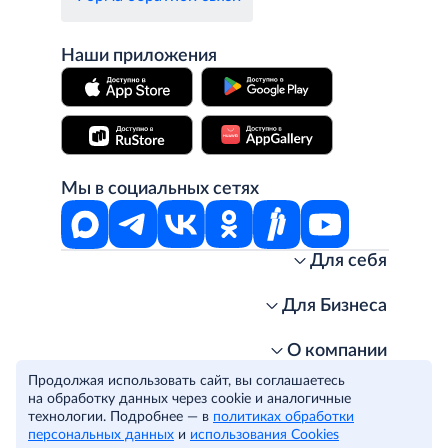
Наши приложения
Мы в социальных сетях
Для себя
Интернет-магазин
Стань клиентом METRO
Для Бизнеса
Акции, скидки, распродажи
Личный кабинет
Доставка клиентам
Заказ для бизнеса
О компании
Условия доставки
Получить карту для бизнеса
O METRO
Продолжая использовать сайт, вы соглашаетесь
Подарочные карты. Активация и баланс
Для магазинов
Карьера
Условия и соглашения
на обработку данных через cookie и аналогичные
Скидка за подписку
Для гостинично-ресторанного бизнеса
Пресс-центр
технологии. Подробнее — в
Политика конфиденциальности
политиках обработки
© METRO Cash and Carry Russia, 2026
персональных данных
и
использования Cookies
Часто задаваемые вопросы
Для офисов и предприятий
Программа METRO Potentials
Правовая информация