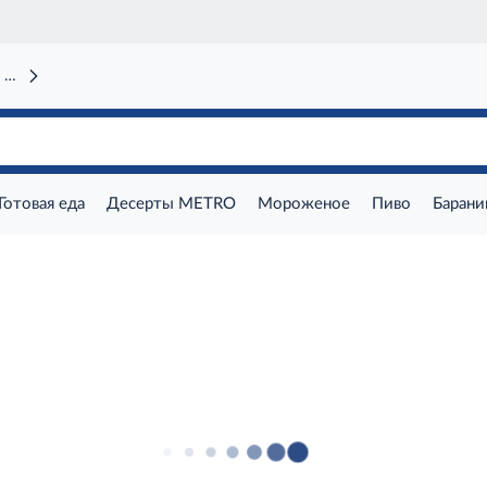
 вокзал)
Готовая еда
Десерты METRO
Мороженое
Пиво
Барани