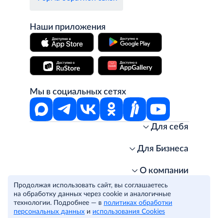
Наши приложения
Мы в социальных сетях
Для себя
Интернет-магазин
Стань клиентом METRO
Для Бизнеса
Акции, скидки, распродажи
Личный кабинет
Доставка клиентам
Заказ для бизнеса
О компании
Условия доставки
Получить карту для бизнеса
O METRO
Продолжая использовать сайт, вы соглашаетесь
Подарочные карты. Активация и баланс
Для магазинов
Карьера
Условия и соглашения
на обработку данных через cookie и аналогичные
Скидка за подписку
Для гостинично-ресторанного бизнеса
Пресс-центр
технологии. Подробнее — в
Политика конфиденциальности
политиках обработки
© METRO Cash and Carry Russia, 2026
персональных данных
и
использования Cookies
Часто задаваемые вопросы
Для офисов и предприятий
Программа METRO Potentials
Правовая информация