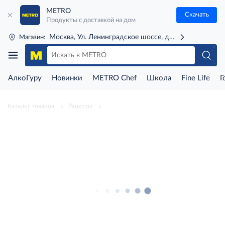
METRO
Скачать
Продукты с доставкой на дом
Москва, Ул. Ленинградское шоссе, д. 71Г (м. Речной 
Магазин:
АлкоГуру
Новинки
METRO Chef
Школа
Fine Life
Г
Каталог товаров
Рецепты