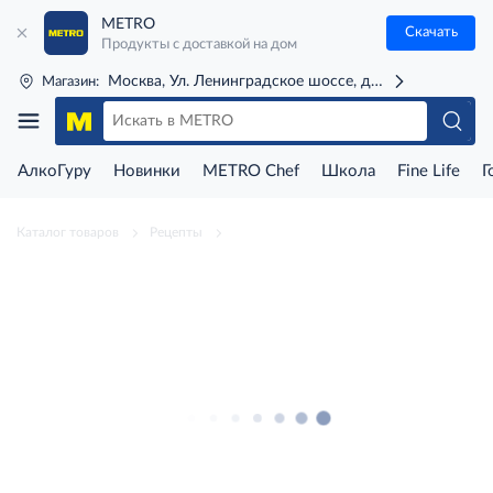
METRO
Скачать
Продукты с доставкой на дом
Москва, Ул. Ленинградское шоссе, д. 71Г (м. Речной 
Магазин:
АлкоГуру
Новинки
METRO Chef
Школа
Fine Life
Г
Каталог товаров
Рецепты