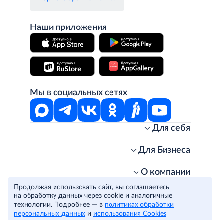
Наши приложения
Мы в социальных сетях
Для себя
Интернет-магазин
Стань клиентом METRO
Для Бизнеса
Акции, скидки, распродажи
Личный кабинет
Доставка клиентам
Заказ для бизнеса
О компании
Условия доставки
Получить карту для бизнеса
O METRO
Продолжая использовать сайт, вы соглашаетесь
Подарочные карты. Активация и баланс
Для магазинов
Карьера
Условия и соглашения
на обработку данных через cookie и аналогичные
Скидка за подписку
Для гостинично-ресторанного бизнеса
Пресс-центр
технологии. Подробнее — в
Политика конфиденциальности
политиках обработки
© METRO Cash and Carry Russia, 2026
персональных данных
и
использования Cookies
Часто задаваемые вопросы
Для офисов и предприятий
Программа METRO Potentials
Правовая информация