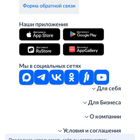
Форма обратной связи
Наши приложения
Мы в социальных сетях
Для себя
Интернет-магазин
Стань клиентом METRO
Для Бизнеса
Акции, скидки, распродажи
Личный кабинет
Доставка клиентам
Заказ для бизнеса
О компании
Условия доставки
Получить карту для бизнеса
O METRO
Подарочные карты. Активация и баланс
Для магазинов
Карьера
Условия и соглашения
Скидка за подписку
Для гостинично-ресторанного бизнеса
Пресс-центр
Политика конфиденциальности
© METRO Cash and Carry Russia, 2026