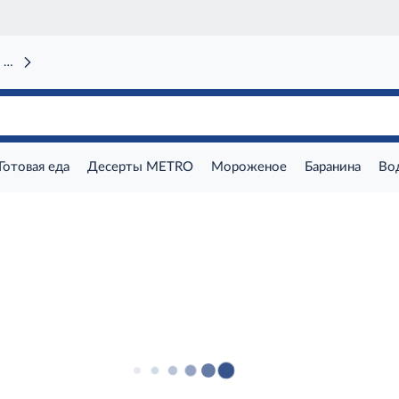
 вокзал)
Готовая еда
Десерты METRO
Мороженое
Баранина
Во