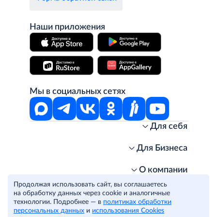
Наши приложения
Мы в социальных сетях
Для себя
Интернет-магазин
Стань клиентом METRO
Для Бизнеса
Акции, скидки, распродажи
Личный кабинет
Доставка клиентам
Заказ для бизнеса
О компании
Условия доставки
Получить карту для бизнеса
O METRO
Продолжая использовать сайт, вы соглашаетесь
Подарочные карты. Активация и баланс
Для магазинов
Карьера
Условия и соглашения
на обработку данных через cookie и аналогичные
Скидка за подписку
Для гостинично-ресторанного бизнеса
Пресс-центр
технологии. Подробнее — в
Политика конфиденциальности
политиках обработки
© METRO Cash and Carry Russia, 2026
персональных данных
и
использования Cookies
Часто задаваемые вопросы
Для офисов и предприятий
Программа METRO Potentials
Правовая информация