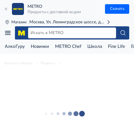
METRO
Скачать
Продукты с доставкой на дом
Москва, Ул. Ленинградское шоссе, д. 71Г (м. Речной 
Магазин:
АлкоГуру
Новинки
METRO Chef
Школа
Fine Life
Г
Каталог товаров
Рецепты