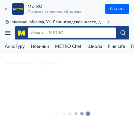
METRO
Скачать
Продукты с доставкой на дом
Москва, Ул. Ленинградское шоссе, д. 71Г (м. Речной 
Магазин:
АлкоГуру
Новинки
METRO Chef
Школа
Fine Life
Г
Каталог товаров
Рецепты