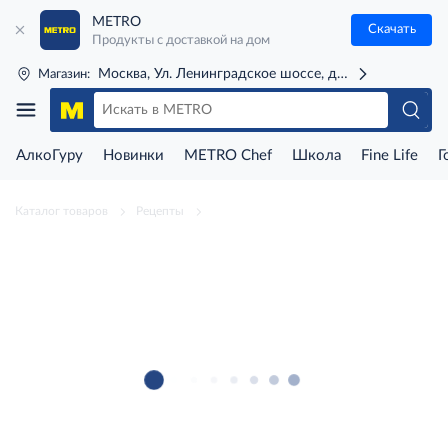
METRO
Скачать
Продукты с доставкой на дом
Москва, Ул. Ленинградское шоссе, д. 71Г (м. Речной 
Магазин:
АлкоГуру
Новинки
METRO Chef
Школа
Fine Life
Г
Каталог товаров
Рецепты