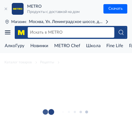
METRO
Скачать
Продукты с доставкой на дом
Москва, Ул. Ленинградское шоссе, д. 71Г (м. Речной 
Магазин:
АлкоГуру
Новинки
METRO Chef
Школа
Fine Life
Г
Каталог товаров
Рецепты