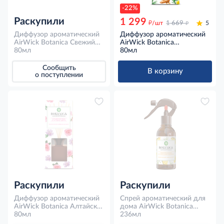
-22%
Раскупили
1 299
д
д
/шт
1 669
5
Диффузор ароматический
Диффузор ароматический
AirWick Botanica Свежий
AirWick Botanica
ананас и тунисский
80мл
Приморский кипарис и
80мл
розмарин, 80мл
терпкий ветивер, 80мл
Сообщить
В корзину
о поступлении
Раскупили
Раскупили
Диффузор ароматический
Спрей ароматический для
AirWick Botanica Алтайская
дома AirWick Botanica
роза и луговые цветы,
80мл
Свежий ананас и
236мл
80мл
тунисский розмарин,