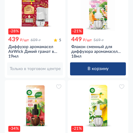
-28%
-21%
439
449
д
д
д
д
/шт
609
5
/шт
569
Диффузор аромамасел
Флакон сменный для
AirWick Дикий гранат в
диффузора аромамасел
комплекте со сменным
19мл
AirWick Тропический букет,
18мл
флаконом, 19мл
18мл
В корзину
Только в торговом центре
-34%
-21%