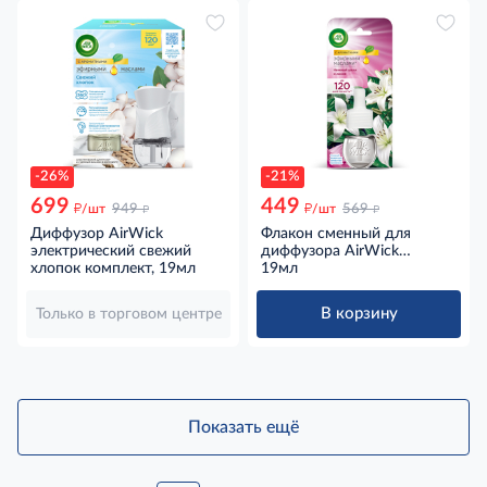
-26%
-21%
699
449
д
д
д
д
/шт
949
/шт
569
Диффузор AirWick
Флакон сменный для
электрический свежий
диффузора AirWick
хлопок комплект, 19мл
Нежный шелк и лилия,
19мл
19мл
В корзину
Только в торговом центре
Показать ещё