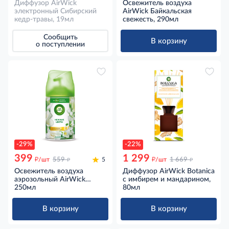
Диффузор AirWick
Освежитель воздуха
электронный Сибирский
AirWick Байкальская
кедр-травы, 19мл
свежесть, 290мл
Сообщить
В корзину
о поступлении
-29%
-22%
399
1 299
д
д
д
д
/шт
559
5
/шт
1 669
Освежитель воздуха
Диффузор AirWick Botanica
аэрозольный AirWick
с имбирем и мандарином,
Freshmatic Нежные цветы
250мл
80мл
сменный баллон, 250мл
В корзину
В корзину