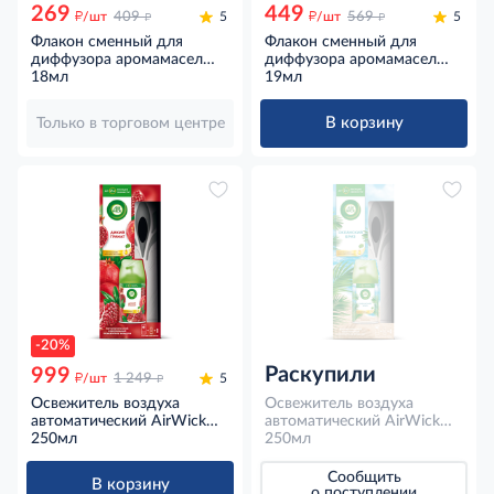
269
449
д
д
д
д
/шт
409
5
/шт
569
5
Флакон сменный для
Флакон сменный для
диффузора аромамасел
диффузора аромамасел
AirWick Дикий гранат,
18мл
AirWick Цитрусовая цедра,
19мл
18мл
19мл
В корзину
Только в торговом центре
-20%
Раскупили
999
д
д
/шт
1 249
5
Освежитель воздуха
Освежитель воздуха
автоматический AirWick
автоматический AirWick
Freshmatic Дикий гранат со
250мл
Freshmatic Life Scents
250мл
сменным баллоном, 250мл
Океанский бриз со
сменным баллоном, 250мл
Сообщить
В корзину
о поступлении