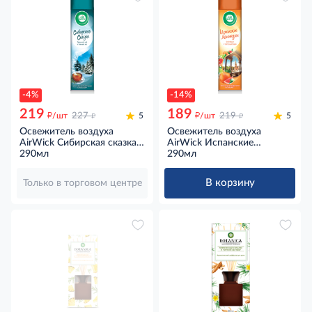
-4%
-14%
219
189
д
д
д
д
/шт
227
5
/шт
219
5
Освежитель воздуха
Освежитель воздуха
AirWick Сибирская сказка
AirWick Испанские
Травяной чай и зимний лес,
290мл
каникулы Грейпфрут и
290мл
290мл
цветущий лайм, 290мл
В корзину
Только в торговом центре