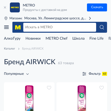
METRO
Скачать
Продукты с доставкой на дом
Москва, Ул. Ленинградское шоссе, д. 71Г (м. Речной 
Магазин:
АлкоГуру
Новинки
METRO Chef
Школа
Fine Life
Г
Каталог
Бренд AIRWICK
Бренд AIRWICK
63 товара
Фильтр
Популярные
63