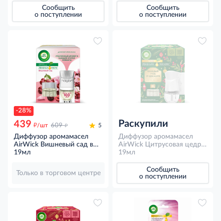
236мл
Сообщить
Сообщить
о поступлении
о поступлении
-28%
Раскупили
439
д
д
/шт
609
5
Диффузор аромамасел
Диффузор аромамасел
AirWick Вишневый сад в
AirWick Цитрусовая цедра
комплекте со сменным
19мл
в комплекте со сменным
19мл
флаконом, 19мл
флаконом, 19мл
Сообщить
Только в торговом центре
о поступлении