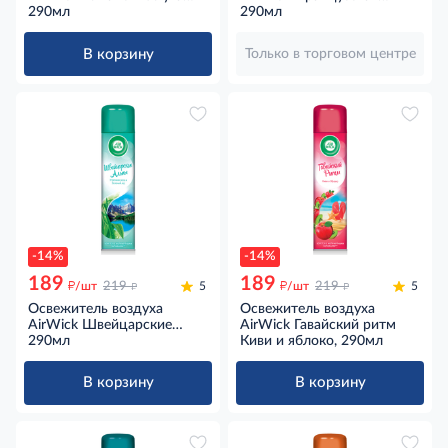
Ромашка и сочная зелень,
290мл
Ривьера Морская волна и
290мл
290мл
легкий бриз, 290мл
В корзину
Только в торговом центре
-14%
-14%
189
189
д
д
д
д
/шт
219
5
/шт
219
5
Освежитель воздуха
Освежитель воздуха
AirWick Швейцарские
AirWick Гавайский ритм
Альпы Утренняя роса и
290мл
Киви и яблоко, 290мл
зеленый лес, 290мл
В корзину
В корзину