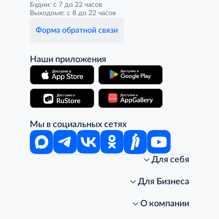
Будни: с 7 до 22 часов
Выходные: с 8 до 22 часов
Форма обратной связи
Наши приложения
Мы в социальных сетях
Для себя
Интернет-магазин
Стань клиентом METRO
Для Бизнеса
Акции, скидки, распродажи
Личный кабинет
Доставка клиентам
Заказ для бизнеса
О компании
Условия доставки
Получить карту для бизнеса
O METRO