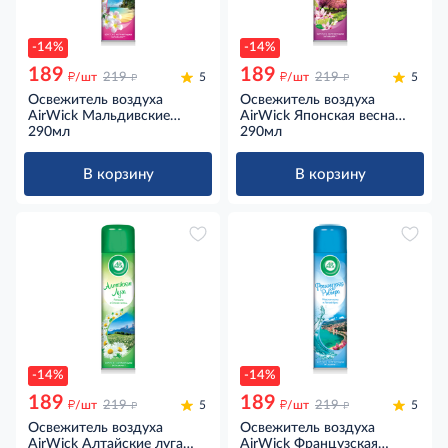
-14%
-14%
189
189
д
д
д
д
/шт
219
5
/шт
219
5
Освежитель воздуха
Освежитель воздуха
AirWick Мальдивские
AirWick Японская весна
мечты Тропические цветы
290мл
Цветущая сакура и
290мл
и пачули, 290мл
бергамот, 290мл
В корзину
В корзину
-14%
-14%
189
189
д
д
д
д
/шт
219
5
/шт
219
5
Освежитель воздуха
Освежитель воздуха
AirWick Алтайские луга
AirWick Французская