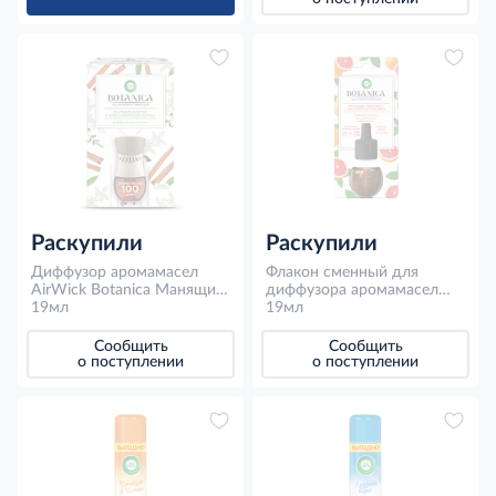
Раскупили
Раскупили
Диффузор аромамасел
Флакон сменный для
AirWick Botanica Манящий
диффузора аромамасел
жасмин и шри-ланкийская
19мл
AirWick Botanica
19мл
корица, 19мл
Грейпфрут и мята, 19мл
Сообщить
Сообщить
о поступлении
о поступлении