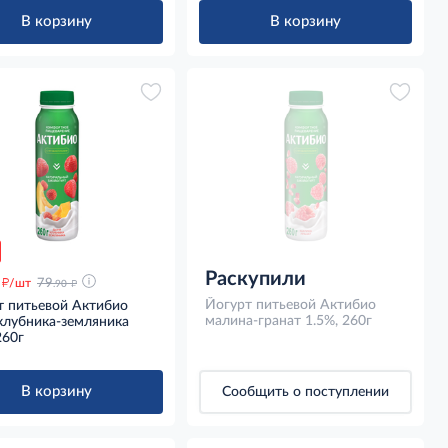
В корзину
В корзину
Раскупили
д
д
/шт
79
.90
Йогурт питьевой Актибио
т питьевой Актибио
малина-гранат 1.5%, 260г
клубника-земляника
260г
В корзину
Сообщить о поступлении