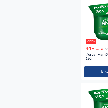
-13%
44
д
.90
/шт
5
Йогурт Актиб
130г
В к