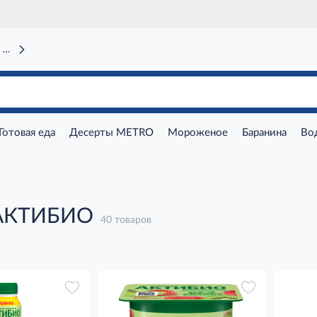
 вокзал)
Готовая еда
Десерты METRO
Мороженое
Баранина
Во
 АКТИБИО
40 товаров