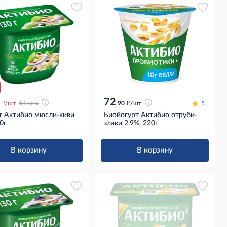
72
д
д
д
/шт
51
.90
/шт
5
.90
т Актибио мюсли-киви
Биойогурт Актибио отруби-
0г
злаки 2.9%, 220г
В корзину
В корзину