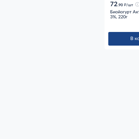
72
д
.90
/шт
Биойогурт Ак
3%, 220г
В к