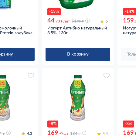
-13%
-14%
44
159
д
д
.90
/шт
51
5
.
.90
ломолочный
Йогурт Актибио натуральный
Йогур
Protein голубика
3.5%, 130г
натура
орзину
В корзину
Толь
-8%
-8%
169
169
д
д
д
4
4.3
/шт
184
4.4