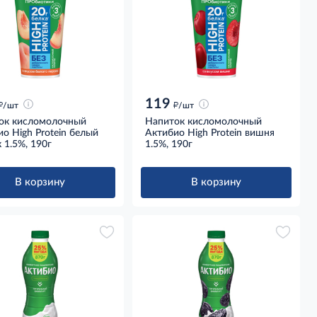
119
д
д
/шт
/шт
ок кисломолочный
Напиток кисломолочный
о High Protein белый
Актибио High Protein вишня
 1.5%, 190г
1.5%, 190г
В корзину
В корзину