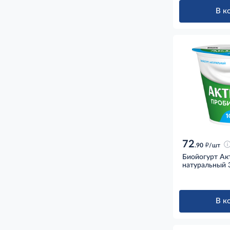
В к
72
д
.90
/шт
Биойогурт Ак
натуральный 3
В к