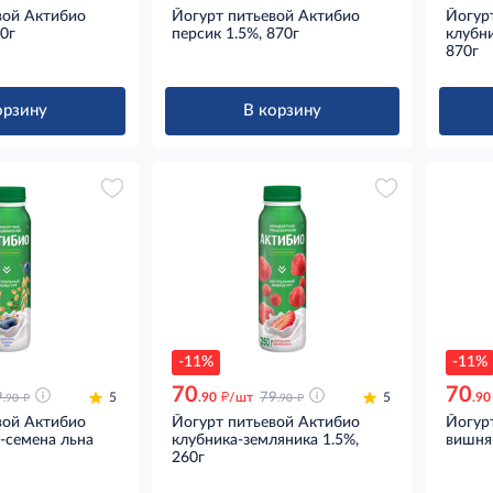
вой Актибио
Йогурт питьевой Актибио
Йогур
70г
персик 1.5%, 870г
клубни
870г
орзину
В корзину
-11%
-11%
70
70
д
д
д
9
5
.90
/шт
79
5
.90
.90
.90
вой Актибио
Йогурт питьевой Актибио
Йогур
-семена льна
клубника-земляника 1.5%,
вишня-
260г