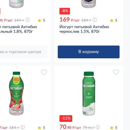
-8%
169
д
д
д
д
01
/шт
184
5
/шт
184
5
т питьевой Актибио
Йогурт питьевой Актибио
льный 1.8%, 870г
чернослив 1.5%, 870г
В корзину
ко в торговом центре
-11%
70
д
д
д
д
/шт
184
5
.90
/шт
79
5
.90