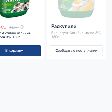
Раскупили
д
д
/шт
51
.90
Биойогурт Актибио манго 3%,
т Актибио черника-
130г
лен 3%, 130г
В корзину
Сообщить о поступлении