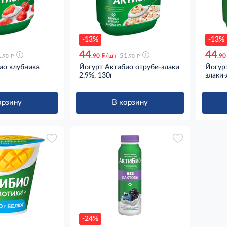
-13%
-13%
44
44
д
д
д
1
.90
/шт
51
.90
.90
.90
ио клубника
Йогурт Актибио отруби-злаки
Йогур
2.9%, 130г
злаки-
орзину
В корзину
-24%