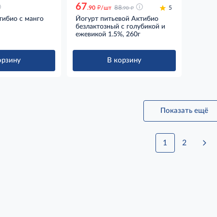
67
д
д
.90
/шт
88
5
.90
тибио с манго
Йогурт питьевой Актибио
безлактозный с голубикой и
ежевикой 1.5%, 260г
орзину
В корзину
Показать ещё
1
2