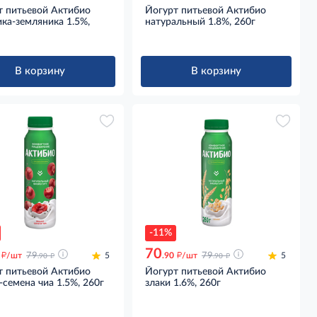
т питьевой Актибио
Йогурт питьевой Актибио
ка-земляника 1.5%,
натуральный 1.8%, 260г
В корзину
В корзину
-11%
70
д
д
д
д
/шт
79
5
.90
/шт
79
5
.90
.90
т питьевой Актибио
Йогурт питьевой Актибио
семена чиа 1.5%, 260г
злаки 1.6%, 260г