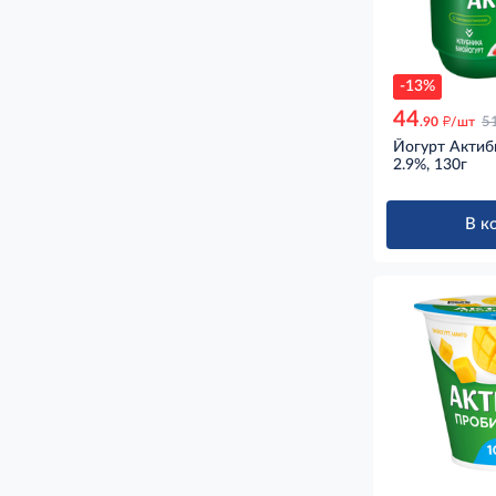
-13%
44
д
.90
/шт
5
Йогурт Актиб
2.9%, 130г
В к