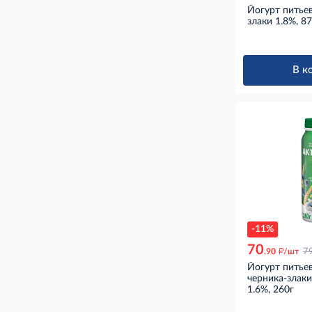
Йогурт питье
злаки 1.8%, 8
В к
-11%
70
д
.90
/шт
7
Йогурт питье
черника-злаки
1.6%, 260г