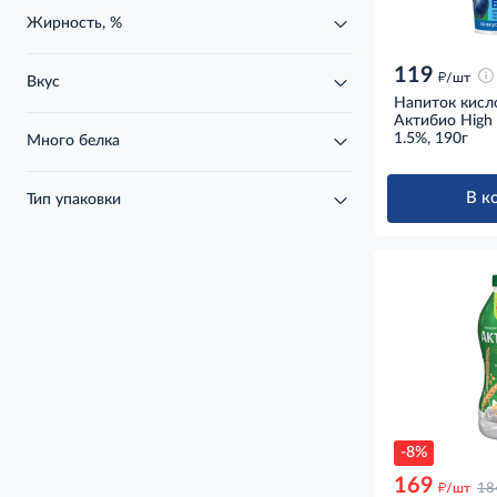
Жирность, %
119
д
/шт
Вкус
Напиток кис
Актибио High 
1.5%, 190г
Много белка
В к
Тип упаковки
-8%
169
д
/шт
18