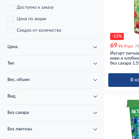
Доступно к заказу
Цена по акции
Скидка от количества
-13%
69
д
.91
/шт
7
Цена
Йогурт питье
киви и клубни
без сахара 1.5
Тип
В к
Вес, объем
Вид
Без сахара
Без лактозы