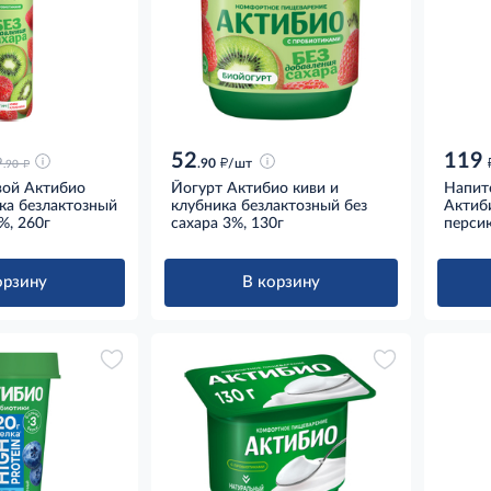
52
119
д
д
9
.90
/шт
.90
вой Актибио
Йогурт Актибио киви и
Напит
ка безлактозный
клубника безлактозный без
Актиби
%, 260г
сахара 3%, 130г
персик
орзину
В корзину