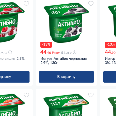
-13%
-13%
44
44
д
д
д
1
.90
/шт
51
.90
.90
.90
ио вишня 2.9%,
Йогурт Актибио чернослив
Йогур
2.9%, 130г
3%, 13
орзину
В корзину