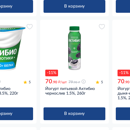
орзину
В корзину
-11%
-11%
70
70
д
д
5
.90
/шт
79
5
.90
.90
тибио
Йогурт питьевой Актибио
Йогур
.5%, 220г
чернослив 1.5%, 260г
дыня-
1.5%, 
орзину
В корзину