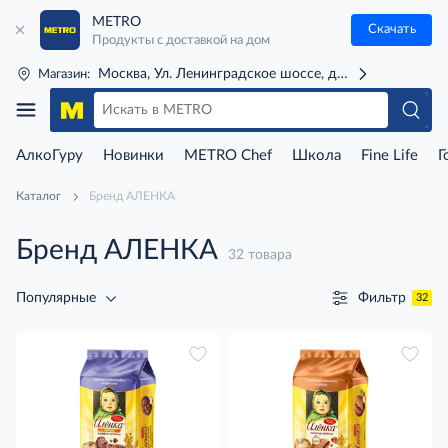
METRO
Скачать
Продукты с доставкой на дом
Москва, Ул. Ленинградское шоссе, д. 71Г (м. Речной 
Магазин:
АлкоГуру
Новинки
METRO Chef
Школа
Fine Life
Г
Каталог
Бренд АЛЕНКА
Бренд АЛЕНКА
32 товара
Фильтр
Популярные
32