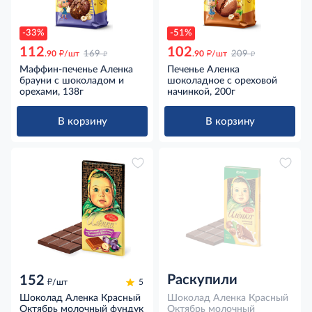
-33%
-51%
112
102
д
д
д
д
.90
/шт
169
.90
/шт
209
Маффин-печенье Аленка
Печенье Аленка
брауни с шоколадом и
шоколадное с ореховой
орехами, 138г
начинкой, 200г
В корзину
В корзину
Раскупили
152
д
/шт
5
Шоколад Аленка Красный
Шоколад Аленка Красный
Октябрь молочный фундук
Октябрь молочный