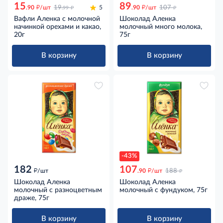
15
89
д
д
д
д
.90
/шт
19
5
.90
/шт
107
.99
Вафли Аленка с молочной
Шоколад Аленка
начинкой орехами и какао,
молочный много молока,
20г
75г
В корзину
В корзину
-43%
182
107
д
д
д
/шт
.90
/шт
188
Шоколад Аленка
Шоколад Аленка
молочный с разноцветным
молочный с фундуком, 75г
драже, 75г
В корзину
В корзину