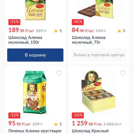
-51%
-45%
189
84
д
д
д
д
.90
/шт
389
5
.90
/шт
154
5
Шоколад Аленка
Шоколад Аленка
молочный, 150г
молочный, 75г
В корзину
Только в торговом центре
-12%
-33%
95
1 259
д
д
д
д
.90
/шт
109
5
.58
/уп
1 885
.80
Печенье Аленка хрустящее
Шоколад Красный