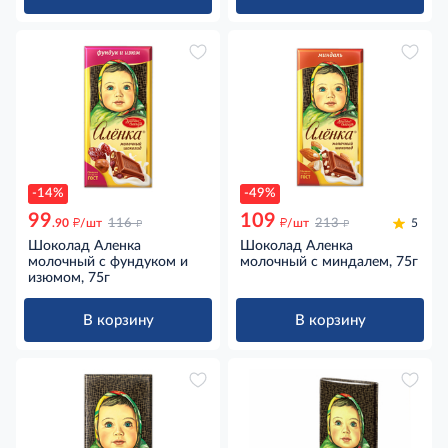
-14%
-49%
99
109
д
д
д
д
.90
/шт
116
/шт
213
5
Шоколад Аленка
Шоколад Аленка
молочный с фундуком и
молочный с миндалем, 75г
изюмом, 75г
В корзину
В корзину