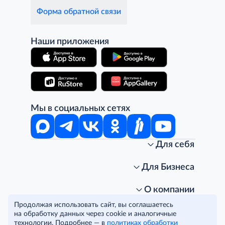
Форма обратной связи
Наши приложения
Мы в социальных сетях
Для себя
Интернет-магазин
Стань клиентом METRO
Для Бизнеса
Акции, скидки, распродажи
Личный кабинет
Доставка клиентам
Заказ для бизнеса
О компании
Условия доставки
Получить карту для бизнеса
O METRO
Продолжая использовать сайт, вы соглашаетесь
Подарочные карты. Активация и баланс
Для магазинов
Карьера
Условия и соглашения
на обработку данных через cookie и аналогичные
Скидка за подписку
Для гостинично-ресторанного бизнеса
Пресс-центр
Политика конфиденциальности
технологии. Подробнее — в
политиках обработки
© METRO Cash and Carry Russia, 2026