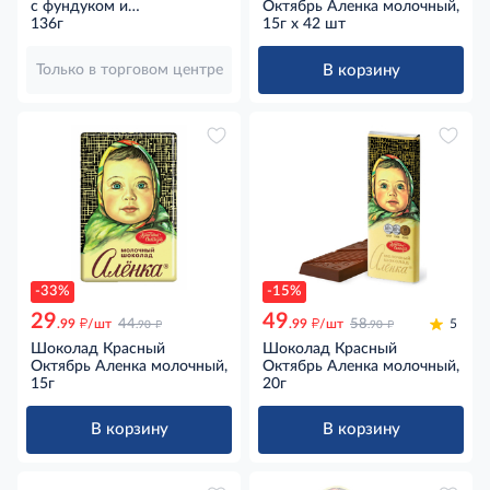
с фундуком и
Октябрь Аленка молочный,
шоколадными кусочками,
136г
15г x 42 шт
136г
В корзину
Только в торговом центре
-33%
-15%
29
49
д
д
д
д
.99
/шт
44
.99
/шт
58
5
.90
.90
Шоколад Красный
Шоколад Красный
Октябрь Аленка молочный,
Октябрь Аленка молочный,
15г
20г
В корзину
В корзину