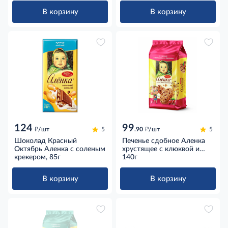
В корзину
В корзину
124
99
д
д
/шт
5
.90
/шт
5
Шоколад Красный
Печенье сдобное Аленка
Октябрь Аленка с соленым
хрустящее с клюквой и
крекером, 85г
шоколадными дропсами,
140г
140г
В корзину
В корзину