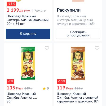
-15%
Раскупили
3 199
д
д
.36
/уп
3 769
.60
Шоколад Красный
Шоколад Красный
Октябрь Аленка молочный,
Октябрь Аленка целый
20г x 64 шт
фундук и карамель, 165г
Сообщить
В корзину
о поступлении
-9%
-13%
135
119
д
д
д
д
/шт
149
5
/шт
136
Шоколад Красный
Шоколад Красный
Октябрь Аленка с
Октябрь Аленка с соленой
начинкой Тройной десерт,
85г
карамелью и арахисом, 87г
85г