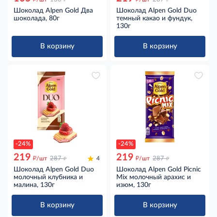
Шоколад Alpen Gold Два
Шоколад Alpen Gold Duo
шоколада, 80г
темный какао и фундук,
130г
В корзину
В корзину
-24%
-24%
219
219
д
д
д
д
/шт
287
4
/шт
287
Шоколад Alpen Gold Duo
Шоколад Alpen Gold Picnic
молочный клубника и
Mix молочный арахис и
малина, 130г
изюм, 130г
В корзину
В корзину