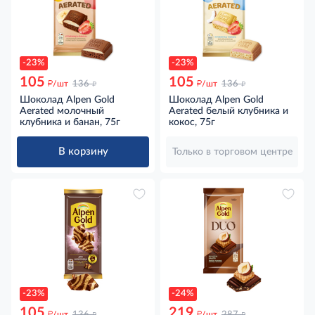
-23%
-23%
105
105
д
д
д
д
/шт
136
/шт
136
Шоколад Alpen Gold
Шоколад Alpen Gold
Aerated молочный
Aerated белый клубника и
клубника и банан, 75г
кокос, 75г
В корзину
Только в торговом центре
-23%
-24%
105
219
д
д
д
д
/шт
136
/шт
287