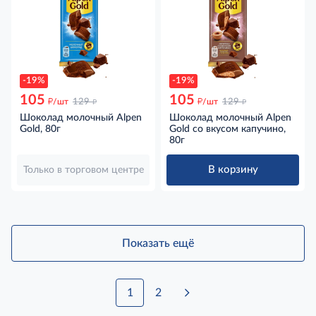
-19%
-19%
105
105
д
д
д
д
/шт
129
/шт
129
Шоколад молочный Alpen
Шоколад молочный Alpen
Gold, 80г
Gold со вкусом капучино,
80г
В корзину
Только в торговом центре
Показать ещё
1
2