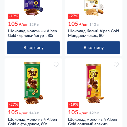
-19%
-27%
105
105
д
д
д
д
/шт
129
/шт
143
Шоколад молочный Alpen
Шоколад белый Alpen Gold
Gold черника-йогурт, 80г
Миндаль-кокос, 80г
В корзину
В корзину
-27%
-19%
105
105
д
д
д
д
/шт
143
/шт
129
Шоколад молочный Alpen
Шоколад молочный Alpen
Gold с фундуком, 80г
Gold соленый арахис-