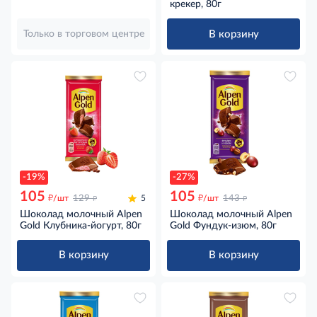
крекер, 80г
В корзину
Только в торговом центре
-19%
-27%
105
105
д
д
д
д
/шт
129
5
/шт
143
Шоколад молочный Alpen
Шоколад молочный Alpen
Gold Клубника-йогурт, 80г
Gold Фундук-изюм, 80г
В корзину
В корзину