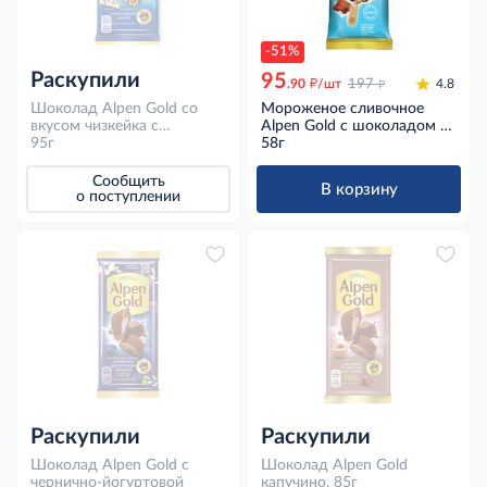
-51%
Раскупили
95
д
д
.90
/шт
197
4.8
Шоколад Alpen Gold со
Мороженое сливочное
вкусом чизкейка с
Alpen Gold с шоколадом и
добавлением сухого сыра
95г
хрустящим рисом эскимо,
58г
и кусочками печенья Oreo
58г
95г
Сообщить
В корзину
о поступлении
Раскупили
Раскупили
Шоколад Alpen Gold с
Шоколад Alpen Gold
чернично-йогуртовой
капучино, 85г