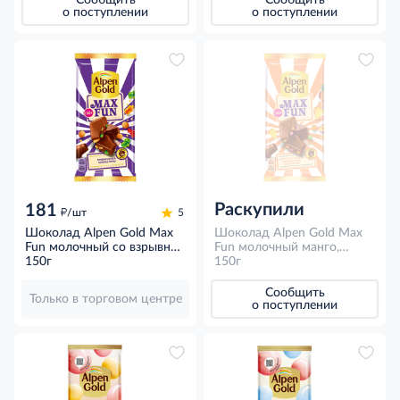
Сообщить
Сообщить
о поступлении
о поступлении
Раскупили
181
д
/шт
5
Шоколад Alpen Gold Max
Шоколад Alpen Gold Max
Fun молочный со взрывной
Fun молочный манго,
карамелью мармеладом и
150г
ананас, маракуйя, взрывная
150г
печеньем, 150г
карамель и шипучие
шарики, 150г
Сообщить
Только в торговом центре
о поступлении