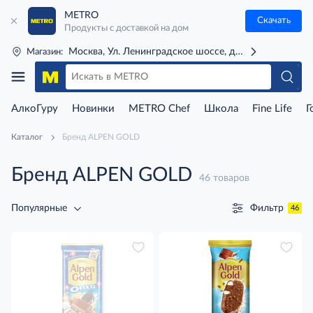
METRO
Скачать
Продукты с доставкой на дом
Москва, Ул. Ленинградское шоссе, д. 71Г (м. Речной 
Магазин:
АлкоГуру
Новинки
METRO Chef
Школа
Fine Life
Г
Каталог
Бренд ALPEN GOLD
Бренд ALPEN GOLD
46 товаров
Фильтр
Популярные
46