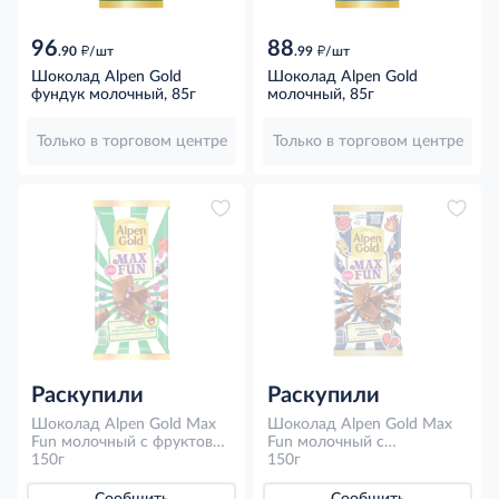
96
88
д
д
.90
/шт
.99
/шт
Шоколад Alpen Gold
Шоколад Alpen Gold
фундук молочный, 85г
молочный, 85г
Только в торговом центре
Только в торговом центре
Раскупили
Раскупили
Шоколад Alpen Gold Max
Шоколад Alpen Gold Max
Fun молочный c фруктово
Fun молочный с
ягодными кусочками и
150г
мармеладом со вкусом
150г
шипучими рисовыми
колы, попкорн и взрывной
шариками, 150г
карамелью, 150г