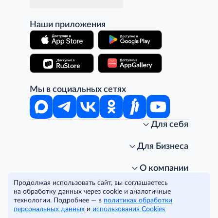
Наши приложения
Мы в социальных сетях
Для себя
Интернет-магазин
Стань клиентом METRO
Для Бизнеса
Акции, скидки, распродажи
Личный кабинет
Доставка клиентам
Заказ для бизнеса
О компании
Условия доставки
Получить карту для бизнеса
O METRO
Продолжая использовать сайт, вы соглашаетесь
Подарочные карты. Активация и баланс
Для магазинов
Карьера
Условия и соглашения
на обработку данных через cookie и аналогичные
Скидка за подписку
Для гостинично-ресторанного бизнеса
Пресс-центр
Политика конфиденциальности
технологии. Подробнее — в
политиках обработки
© METRO Cash and Carry Russia, 2026
персональных данных
и
использования Cookies
Часто задаваемые вопросы
Для офисов и предприятий
Программа METRO Potentials
Правовая информация