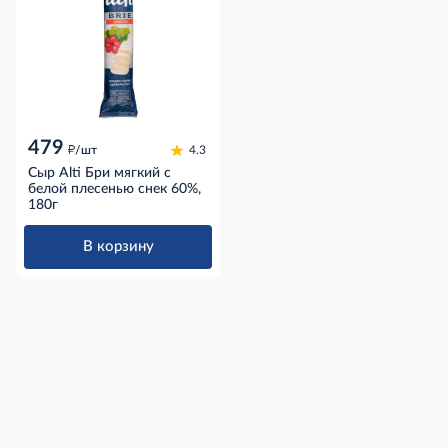
479
д
/шт
4.3
Сыр Alti Бри мягкий с
белой плесенью снек 60%,
180г
В корзину