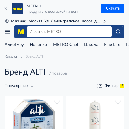
METRO
Скачать
Продукты с доставкой на дом
Москва, Ул. Ленинградское шоссе, д. 71Г (м. Речной 
Магазин:
АлкоГуру
Новинки
METRO Chef
Школа
Fine Life
Г
Каталог
Бренд ALTI
Бренд ALTI
7 товаров
Фильтр
Популярные
7