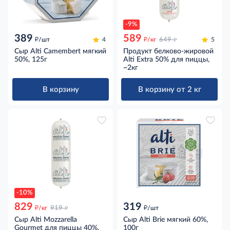
-9%
389
589
д
д
д
/шт
4
/кг
649
5
Сыр Alti Camembert мягкий
Продукт белково-жировой
50%, 125г
Alti Extra 50% для пиццы,
~2кг
В корзину
В корзину от 2 кг
-10%
829
319
д
д
д
/кг
919
/шт
Сыр Alti Mozzarella
Сыр Alti Brie мягкий 60%,
Gourmet для пиццы 40%,
100г