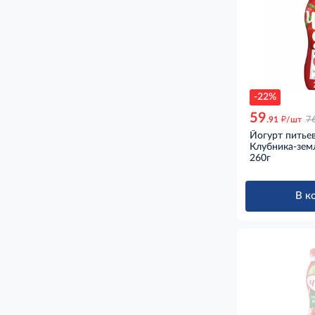
-22%
59
д
.91
/шт
7
Йогурт питье
Клубника-зем
260г
В к