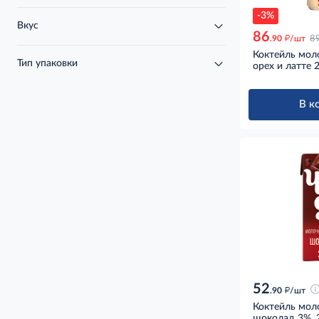
-3%
Вкус
86
д
.90
/шт
8
Коктейль мол
Тип упаковки
орех и латте 
В к
52
д
.90
/шт
Коктейль мол
шоколад 3%, 