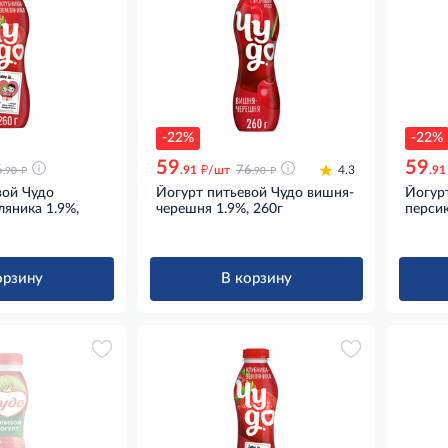
-22%
-22%
59
59
д
д
д
6
.91
/шт
76
4.3
.91
.90
.90
вой Чудо
Йогурт питьевой Чудо вишня-
Йогур
ляника 1.9%,
черешня 1.9%, 260г
персик
орзину
В корзину