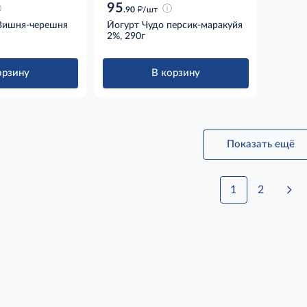
95
д
.90
/шт
Вишня-черешня
Йогурт Чудо персик-маракуйя
2%, 290г
орзину
В корзину
Показать ещё
1
2