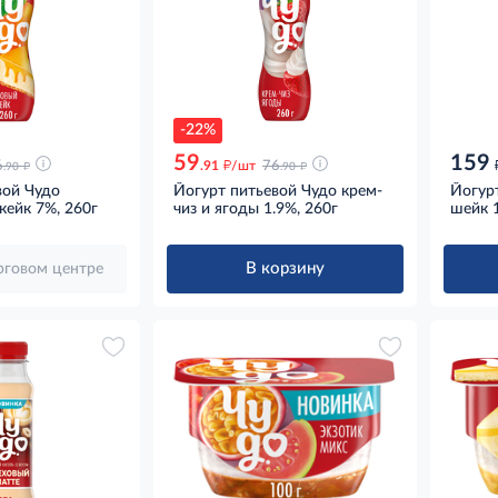
-22%
59
159
д
д
д
6
.91
/шт
76
.90
.90
вой Чудо
Йогурт питьевой Чудо крем-
Йогур
кейк 7%, 260г
чиз и ягоды 1.9%, 260г
шейк 1
В корзину
орговом центре