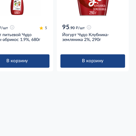
95
д
д
/шт
5
.90
/шт
т питьевой Чудо
Йогурт Чудо Клубника-
-абрикос 1.9%, 680г
земляника 2%, 290г
В корзину
В корзину