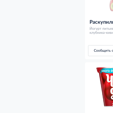
Раскупил
Йогурт питье
клубника-киви
Сообщить о