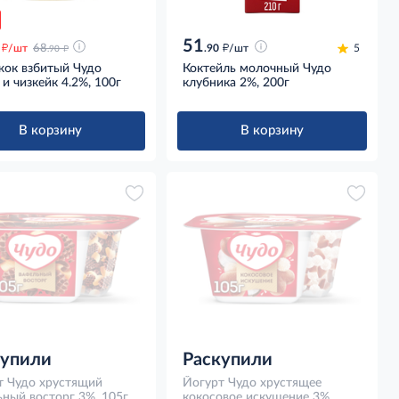
51
д
д
д
/шт
68
.90
/шт
5
.90
жок взбитый Чудо
Коктейль молочный Чудо
и чизкейк 4.2%, 100г
клубника 2%, 200г
В корзину
В корзину
купили
Раскупили
т Чудо хрустящий
Йогурт Чудо хрустящее
ный восторг 3%, 105г
кокосовое искушение 3%,