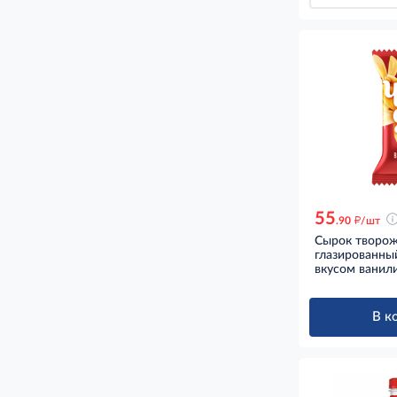
55
д
.90
/шт
Сырок творо
глазированны
вкусом ванили
В к