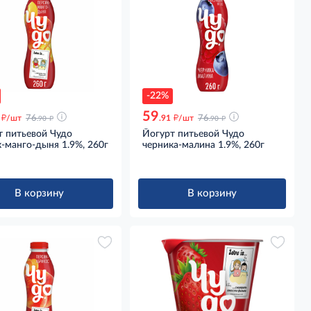
-22%
59
д
д
д
д
/шт
76
.91
/шт
76
.90
.90
т питьевой Чудо
Йогурт питьевой Чудо
-манго-дыня 1.9%, 260г
черника-малина 1.9%, 260г
В корзину
В корзину