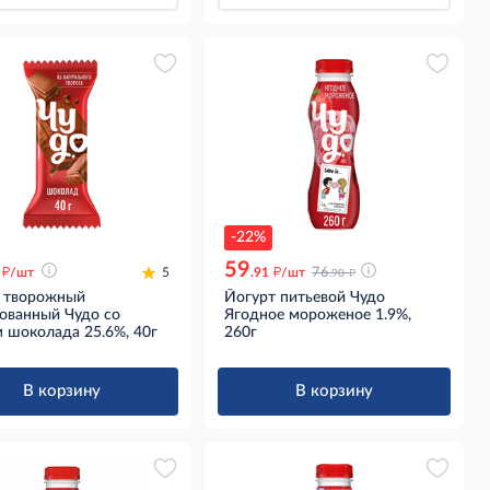
-22%
59
д
д
д
/шт
5
.91
/шт
76
.90
 творожный
Йогурт питьевой Чудо
рованный Чудо со
Ягодное мороженое 1.9%,
 шоколада 25.6%, 40г
260г
В корзину
В корзину