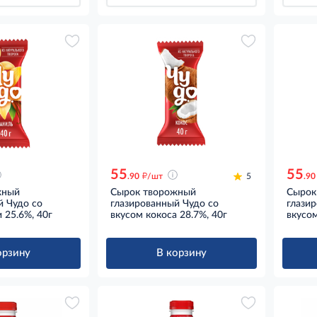
55
55
д
.90
/шт
5
.90
жный
Сырок творожный
Сырок
й Чудо со
глазированный Чудо со
глази
 25.6%, 40г
вкусом кокоса 28.7%, 40г
вкусом
орзину
В корзину