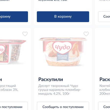
орзину
В корзину
Соо
и
Раскупили
Рас
хрустящий
Десерт творожный Чудо
Кокте
облазн 3%,
груша-карамель-пломбир-
клубн
миндаль 4.2%, 100г
200мл
 поступлении
Сообщить о поступлении
Соо