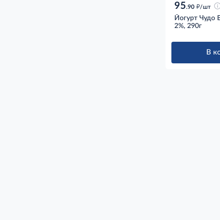
95
д
.90
/шт
Йогурт Чудо 
2%, 290г
В к