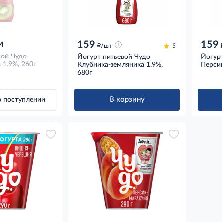
и
159
159
д
/шт
5
вой Чудо
Йогурт питьевой Чудо
Йогур
 1.9%, 260г
Клубника-земляника 1.9%,
Персик
680г
В корзину
 поступлении