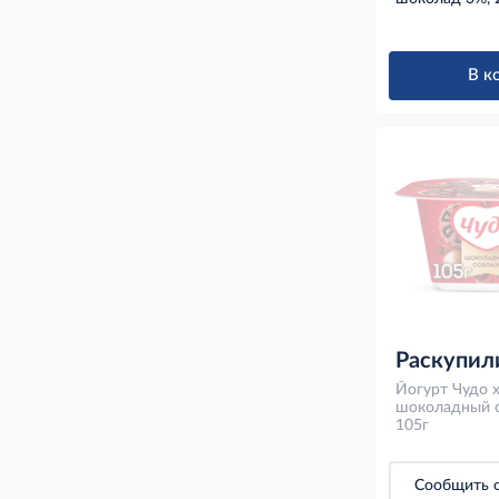
В к
Раскупил
Йогурт Чудо 
шоколадный с
105г
Сообщить о