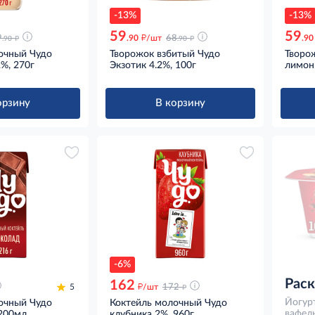
-13%
-13%
59
59
д
д
д
9
.90
/шт
68
.90
.90
.90
очный Чудо
Творожок взбитый Чудо
Творо
2%, 270г
Экзотик 4.2%, 100г
лимон 
орзину
В корзину
-6%
Рас
162
д
д
5
/шт
172
Йогур
очный Чудо
Коктейль молочный Чудо
вафель
200мл
клубника 2%, 960г