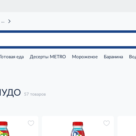
 вокзал)
Готовая еда
Десерты METRO
Мороженое
Баранина
Во
ЧУДО
57 товаров