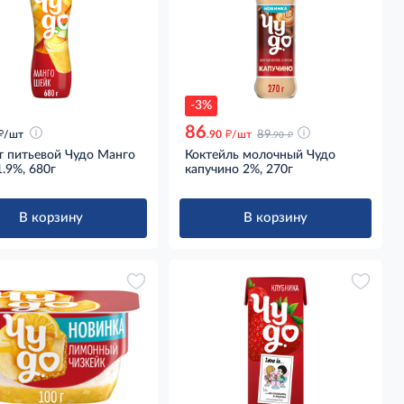
-3%
86
д
д
д
/шт
.90
/шт
89
.90
т питьевой Чудо Манго
Коктейль молочный Чудо
.9%, 680г
капучино 2%, 270г
В корзину
В корзину