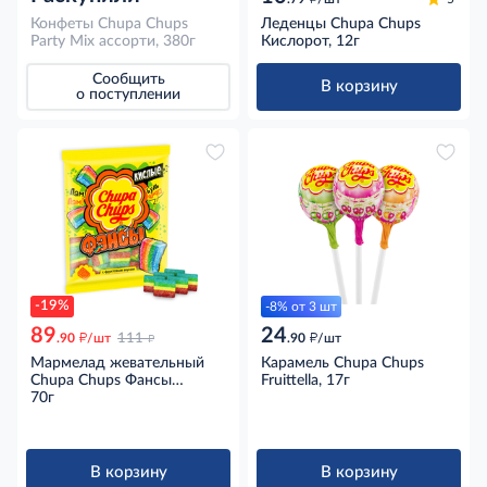
Конфеты Chupa Chups
Леденцы Chupa Chups
Party Mix ассорти, 380г
Кислорот, 12г
Сообщить
В корзину
о поступлении
-19%
-8% от 3 шт
89
24
д
д
д
.90
/шт
111
.90
/шт
Мармелад жевательный
Карамель Chupa Chups
Chupa Chups Фансы
Fruittella, 17г
кислые с фруктовым
70г
вкусом, 70г
В корзину
В корзину