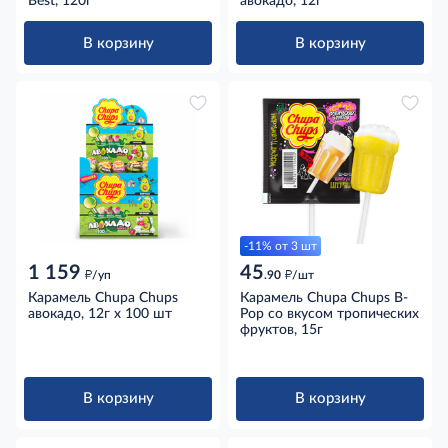
Best, 120г
авокадо, 12г
В корзину
В корзину
-11% от 3 шт
1 159
45
д
д
/уп
.90
/шт
Карамель Chupa Chups
Карамель Chupa Chups B-
авокадо, 12г x 100 шт
Pop со вкусом тропических
фруктов, 15г
В корзину
В корзину