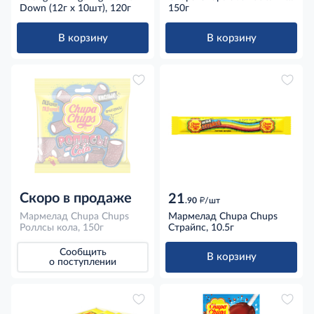
Down (12г x 10шт), 120г
кислый с фруктовым
150г
вкусом, 150г
В корзину
В корзину
Скоро в продаже
21
д
.90
/шт
Мармелад Chupa Chups
Мармелад Chupa Chups
Роллсы кола, 150г
Страйпс, 10.5г
Сообщить
В корзину
о поступлении