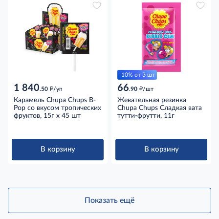
-10% от 3 шт
1 840
66
д
д
.50
/уп
.90
/шт
Карамель Chupa Chups B-
Жевательная резинка
Pop со вкусом тропических
Chupa Chups Сладкая вата
фруктов, 15г x 45 шт
тутти-фрутти, 11г
В корзину
В корзину
Показать ещё