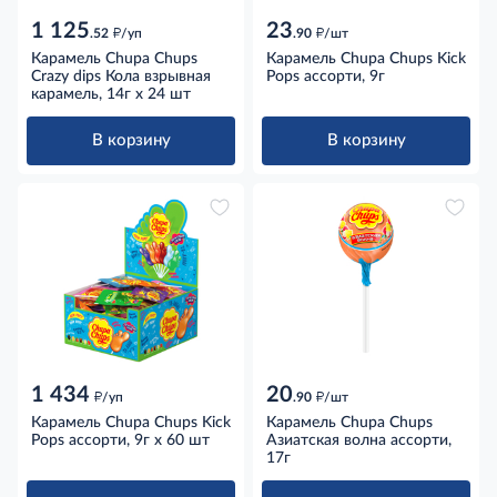
1 125
23
д
д
.52
/уп
.90
/шт
Карамель Chupa Chups
Карамель Chupa Chups Kick
Crazy dips Кола взрывная
Pops ассорти, 9г
карамель, 14г x 24 шт
В корзину
В корзину
1 434
20
д
д
/уп
.90
/шт
Карамель Chupa Chups Kick
Карамель Chupa Chups
Pops ассорти, 9г x 60 шт
Азиатская волна ассорти,
17г