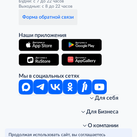
Будни: с 7 до 22 часов
Выходные: с 8 до 22 часов
Форма обратной связи
Наши приложения
Мы в социальных сетях
Для себя
Интернет-магазин
Стань клиентом METRO
Для Бизнеса
Акции, скидки, распродажи
Личный кабинет
Доставка клиентам
Заказ для бизнеса
О компании
Условия доставки
Получить карту для бизнеса
O METRO
Продолжая использовать сайт, вы соглашаетесь