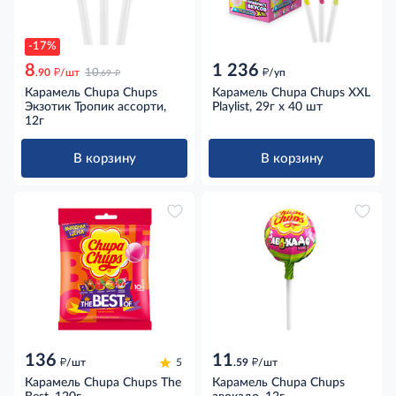
-17%
8
1 236
д
д
д
.90
/шт
10
/уп
.69
Карамель Chupa Chups
Карамель Chupa Chups XXL
Экзотик Тропик ассорти,
Playlist, 29г x 40 шт
12г
В корзину
В корзину
136
11
д
д
/шт
5
.59
/шт
Карамель Chupa Chups The
Карамель Chupa Chups