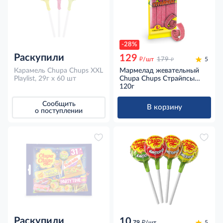
-28%
Раскупили
129
д
д
/шт
179
5
Карамель Chupa Chups XXL
Мармелад жевательный
Playlist, 29г x 60 шт
Chupa Chups Страйпсы
кислые со вкусом
120г
клубники, 120г
Сообщить
В корзину
о поступлении
Раскупили
10
д
.79
/шт
5