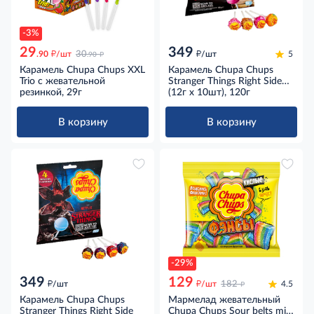
-3%
29
349
д
д
д
.90
/шт
30
/шт
5
.90
Карамель Chupa Chups XXL
Карамель Chupa Chups
Trio с жевательной
Stranger Things Right Side
резинкой, 29г
Up красная (12г x 10шт),
(12г x 10шт), 120г
120г
В корзину
В корзину
-29%
349
129
д
д
д
/шт
/шт
182
4.5
Карамель Chupa Chups
Мармелад жевательный
Stranger Things Right Side
Chupa Chups Sour belts mini