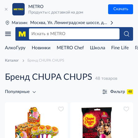
METRO
Скачать
Продукты с доставкой на дом
Москва, Ул. Ленинградское шоссе, д. 71Г (м. Речной 
Магазин:
АлкоГуру
Новинки
METRO Chef
Школа
Fine Life
Г
Каталог
Бренд CHUPA CHUPS
Бренд CHUPA CHUPS
48 товаров
Фильтр
Популярные
48