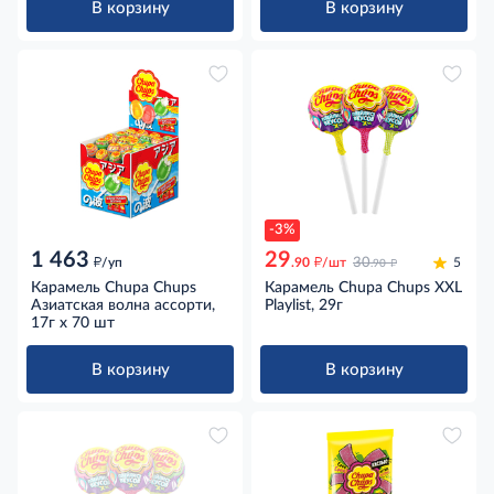
В корзину
В корзину
-3%
1 463
29
д
д
д
/уп
.90
/шт
30
5
.90
Карамель Chupa Chups
Карамель Chupa Chups XXL
Азиатская волна ассорти,
Playlist, 29г
17г x 70 шт
В корзину
В корзину