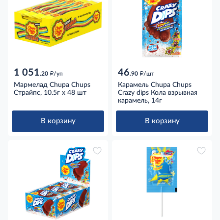
1 051
46
д
д
.20
/уп
.90
/шт
Мармелад Chupa Chups
Карамель Chupa Chups
Страйпс, 10.5г x 48 шт
Crazy dips Кола взрывная
карамель, 14г
В корзину
В корзину