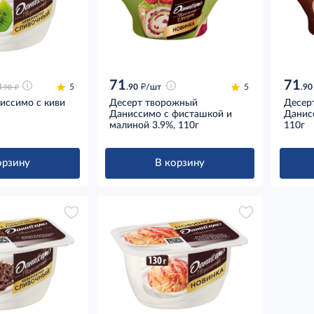
71
71
д
д
8
5
.90
/шт
5
.90
.90
иссимо с киви
Десерт творожный
Десер
Даниссимо с фисташкой и
Данис
малиной 3.9%, 110г
110г
орзину
В корзину