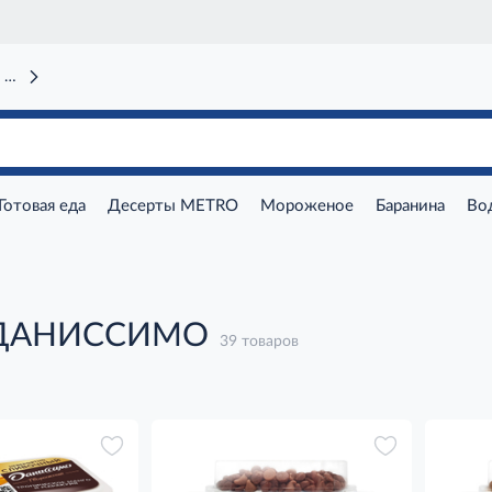
 вокзал)
Готовая еда
Десерты METRO
Мороженое
Баранина
Во
 ДАНИССИМО
39 товаров