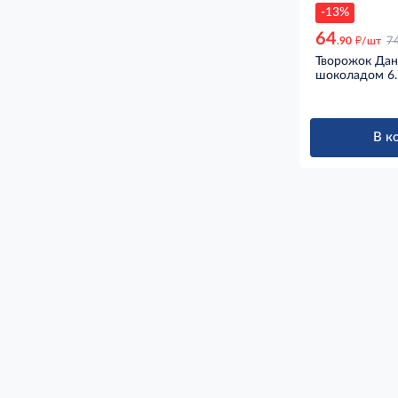
-13%
64
д
.90
/шт
7
Творожок Дан
шоколадом 6.
В к