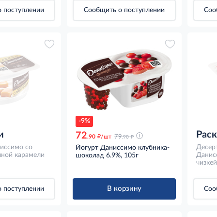
 поступлении
Сообщить о поступлении
Соо
-9%
и
Рас
72
д
д
.90
/шт
79
.90
иссимо со
Десер
Йогурт Даниссимо клубника-
чной карамели
Данис
шоколад 6.9%, 105г
чизкей
В корзину
 поступлении
Соо