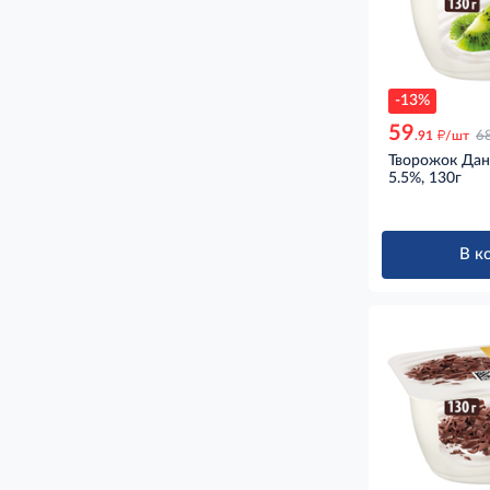
-13%
59
д
.91
/шт
6
Творожок Дан
5.5%, 130г
В к