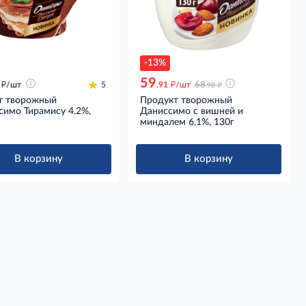
-13%
59
д
д
д
/шт
5
.91
/шт
68
.90
т творожный
Продукт творожный
симо Тирамису 4.2%,
Даниссимо с вишней и
миндалем 6.1%, 130г
В корзину
В корзину