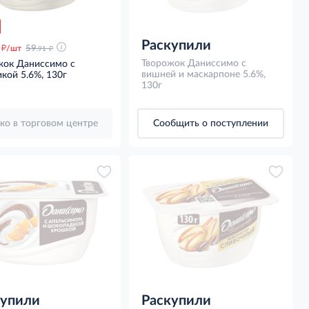
Раскупили
д
д
/шт
59
.91
Творожок Даниссимо с
жок Даниссимо с
вишней и маскарпоне 5.6%,
кой 5.6%, 130г
130г
ко в торговом центре
Сообщить о поступлении
купили
Раскупили