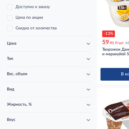
Доступно к заказу
Цена по акции
Скидка от количества
-13%
59
д
.91
/шт
6
Цена
Творожок Дан
и маракуйей 5
Тип
В к
Вес, объем
Вид
Жирность, %
Вкус