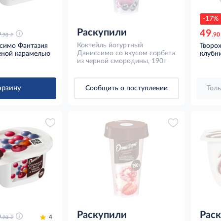
-17%
Раскупили
49
д
9
.90
.90
Коктейль йогуртный
симо Фантазия
Творо
Даниссимо со вкусом сорбета
еной карамелью
клубни
из черной смородины, 190г
орзину
Сообщить о поступлении
Толь
Раскупили
Рас
д
9
4
.90