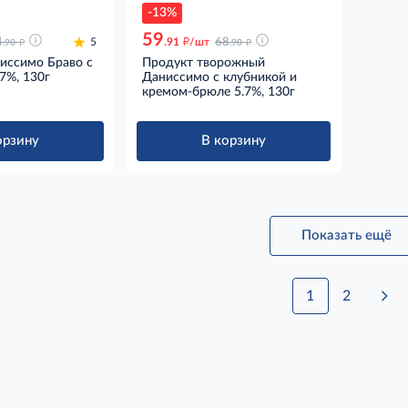
-13%
59
д
д
д
4
5
.91
/шт
68
.90
.90
иссимо Браво с
Продукт творожный
7%, 130г
Даниссимо с клубникой и
кремом-брюле 5.7%, 130г
орзину
В корзину
Показать ещё
1
2