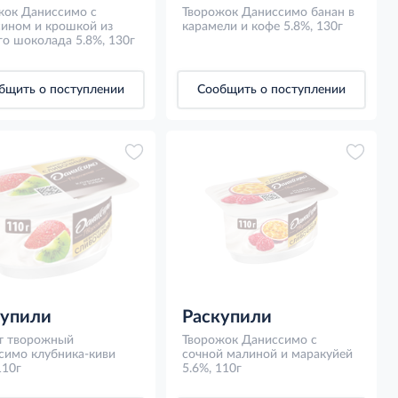
жок Даниссимо с
Творожок Даниссимо банан в
сином и крошкой из
карамели и кофе 5.8%, 130г
о шоколада 5.8%, 130г
бщить о поступлении
Сообщить о поступлении
купили
Раскупили
т творожный
Творожок Даниссимо с
симо клубника-киви
сочной малиной и маракуйей
110г
5.6%, 110г