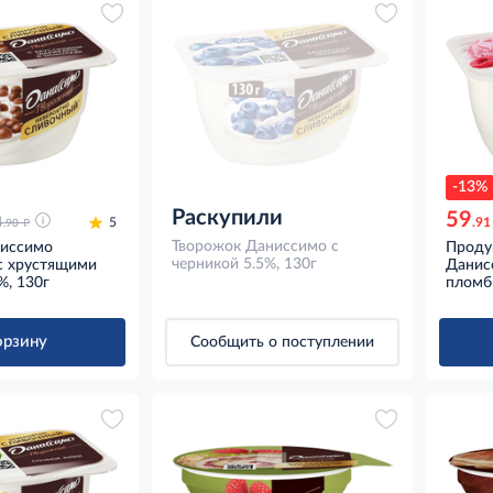
-13%
Раскупили
59
д
4
5
.91
.90
Творожок Даниссимо с
ниссимо
Проду
черникой 5.5%, 130г
с хрустящими
Данис
%, 130г
пломби
орзину
Сообщить о поступлении