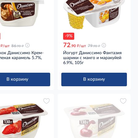
-9%
72
д
д
д
д
/шт
86
.90
/шт
79
.90
.90
жок Даниссимо Крем-
Йогурт Даниссимо Фантазия
леная карамель 5.7%,
шарики с манго и маракуйей
6.9%, 105г
В корзину
В корзину