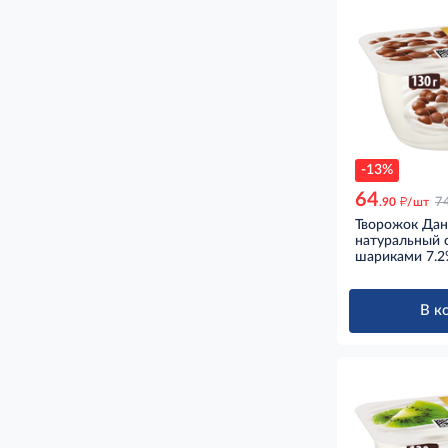
-13%
64
д
.90
/шт
7
Творожок Да
натуральный 
шариками 7.2
В к