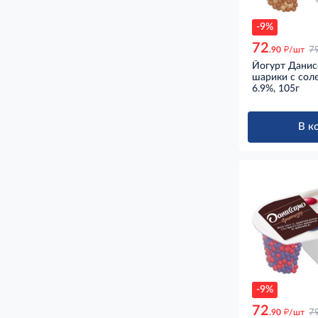
-9%
72
д
.90
/шт
7
Йогурт Данис
шарики с сол
6.9%, 105г
В к
-9%
72
д
.90
/шт
7