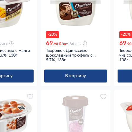
-20%
-20%
69
69
д
д
д
8
.90
/шт
86
.90
.90
.90
иссимо с манго
Творожок Даниссимо
Творо
.6%, 130г
шоколадный трюфель с
чиз со
печеньем брауни и молочным
5.7%, 138г
138г
шоколадом 5.7%, 138г
орзину
В корзину