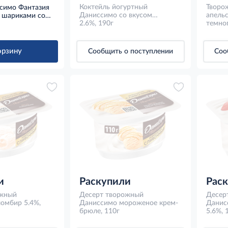
Коктейль йогуртный
Творо
симо Фантазия
Даниссимо со вкусом
апель
 шариками со
клубничного мороженого
2.6%, 190г
темног
 и финика 6.9%,
2.6%, 190г
орзину
Сообщить о поступлении
Соо
и
Раскупили
Рас
ожный
Десерт творожный
Десер
омбир 5.4%,
Даниссимо мороженое крем-
Данис
брюле, 110г
5.6%, 