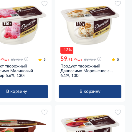
-13%
59
д
д
д
д
/шт
68
5
.91
/шт
68
5
.90
.90
кт творожный
Продукт творожный
симо Малиновый
Даниссимо Мороженое с
р 5.6%, 130г
грецким орехом и карамелью
6.1%, 130г
6.1%, 130г
В корзину
В корзину