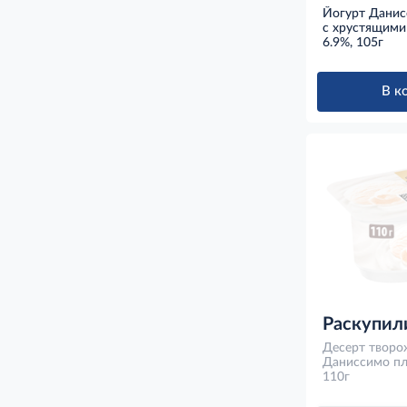
Йогурт Данис
с хрустящими
вкусом вишни
6.9%, 105г
105г
В к
Раскупил
Десерт твор
Даниссимо пл
110г