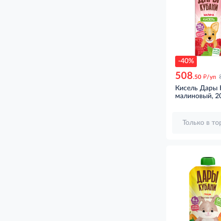
-40%
508
д
.50
/уп
Кисель Дары 
малиновый, 2
Только в т