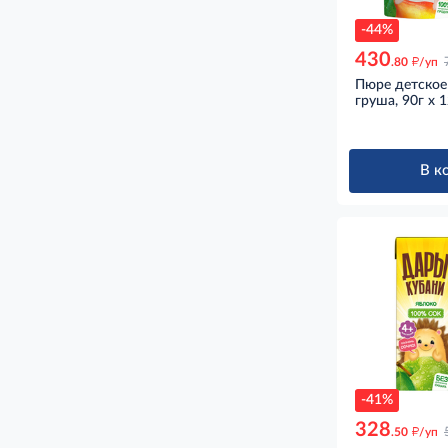
-44%
430
д
.80
/уп
Пюре детское
груша, 90г x 
В к
-41%
328
д
.50
/уп