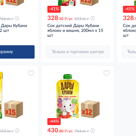
-41%
-41%
328
328
д
д
д
766
.50
/уп
553
.
.80
.50
 Дары Кубани
Сок детский Дары Кубани
Сок д
12 шт
яблоко и вишня, 200мл x 15
яблоко
шт
шт
орзину
Только в торговом центре
Толь
-44%
430
д
д
д
553
.80
/уп
766
.50
.80