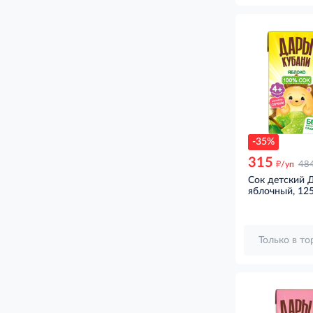
-35%
315
д
/уп
48
Сок детский 
яблочный, 12
Только в т