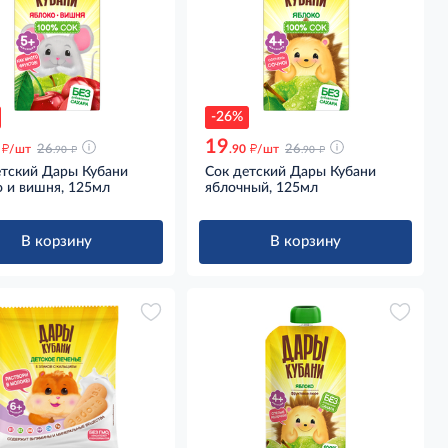
-26%
19
д
д
д
д
/шт
26
.90
/шт
26
.90
.90
етский Дары Кубани
Сок детский Дары Кубани
о и вишня, 125мл
яблочный, 125мл
В корзину
В корзину