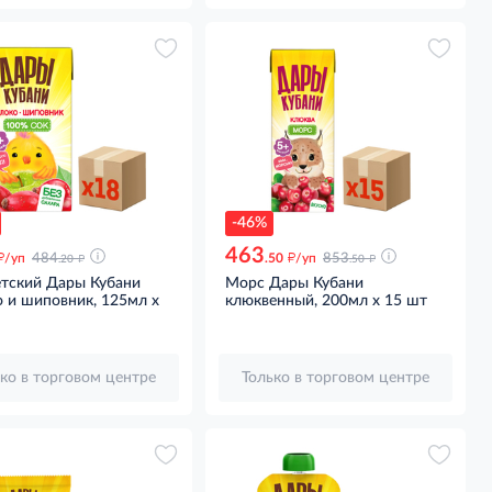
-46%
463
д
д
д
д
/уп
484
.50
/уп
853
.20
.50
етский Дары Кубани
Морс Дары Кубани
 и шиповник, 125мл x
клюквенный, 200мл x 15 шт
ко в торговом центре
Только в торговом центре