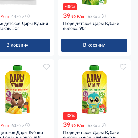
-38%
39
д
д
д
д
/шт
44
.90
/шт
63
.90
.90
ье детское Дары Кубани
Пюре детское Дары Кубани
лаков, 50г
яблоко, 90г
В корзину
В корзину
-38%
39
д
д
д
д
/шт
63
.90
/шт
63
.90
.90
детское Дары Кубани
Пюре детское Дары Кубани
, банан и манго, 90г
яблоко, банан, клубника и