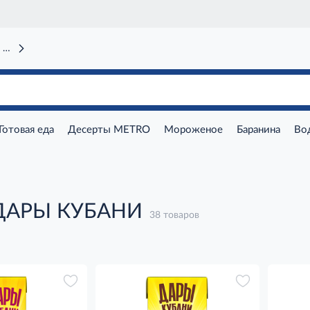
 вокзал)
Готовая еда
Десерты METRO
Мороженое
Баранина
Во
 ДАРЫ КУБАНИ
38 товаров