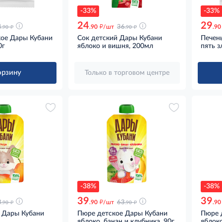
-33%
-33%
24
29
д
д
д
4
.90
/шт
36
.90
.90
.90
кое Дары Кубани
Сок детский Дары Кубани
Печен
0г
яблоко и вишня, 200мл
пять з
орзину
Только в торговом центре
-38%
-38%
39
39
д
д
д
3
.90
/шт
63
.90
.90
.90
 Дары Кубани
Пюре детское Дары Кубани
Пюре 
яблоко, банан и клубника, 90г
яблоко