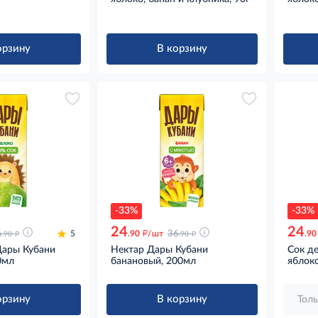
орзину
В корзину
-33%
-33%
24
24
д
д
д
6
5
.90
/шт
36
.90
.90
.90
Дары Кубани
Нектар Дары Кубани
Сок д
0мл
банановый, 200мл
яблоко
орзину
В корзину
Толь