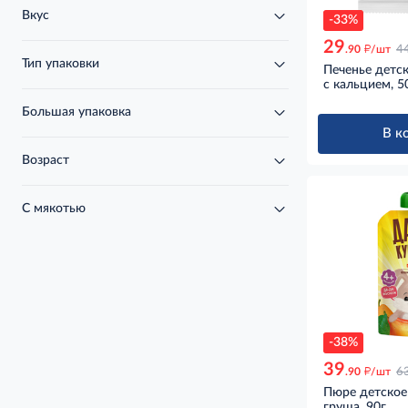
Вкус
-33%
29
д
.90
/шт
4
Тип упаковки
Печенье детс
с кальцием, 5
Большая упаковка
В к
Возраст
С мякотью
-38%
39
д
.90
/шт
6
Пюре детское
груша, 90г