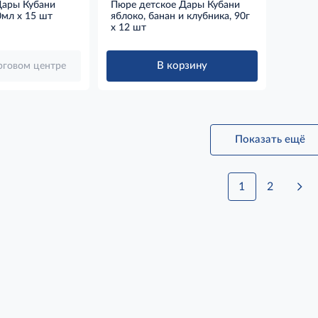
Дары Кубани
Пюре детское Дары Кубани
0мл x 15 шт
яблоко, банан и клубника, 90г
x 12 шт
В корзину
орговом центре
Показать ещё
1
2