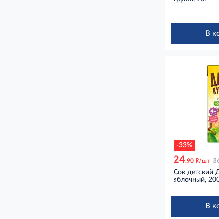
В к
-33%
24
д
.90
/шт
3
Сок детский 
яблочный, 20
В к