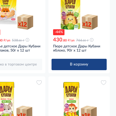
-44%
430
д
д
д
д
80
/уп
538
.80
/уп
766
.80
.80
ье детское Дары Кубани
Пюре детское Дары Кубани
лаков, 50г x 12 шт
яблоко, 90г x 12 шт
В корзину
ко в торговом центре