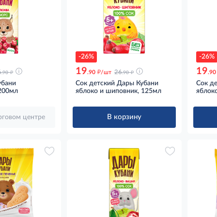
-26%
-26%
19
19
д
д
д
6
.90
/шт
26
.90
.90
.90
убани
Сок детский Дары Кубани
Сок д
200мл
яблоко и шиповник, 125мл
яблок
В корзину
орговом центре