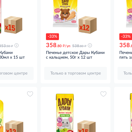
-33%
-33%
358
358
д
д
д
853
.80
/уп
538
.
.50
.80
Кубани
Печенье детское Дары Кубани
Печен
00мл x 15 шт
с кальцием, 50г x 12 шт
пять з
орговом центре
Только в торговом центре
Толь