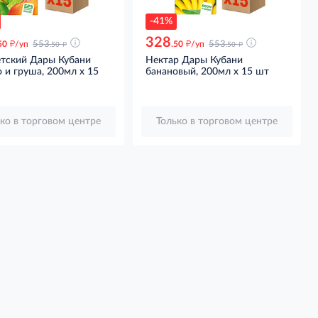
-41%
328
д
д
д
д
50
/уп
553
.50
/уп
553
.50
.50
етский Дары Кубани
Нектар Дары Кубани
 и груша, 200мл x 15
банановый, 200мл x 15 шт
ко в торговом центре
Только в торговом центре