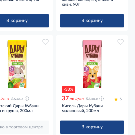
киви, 90г
В корзину
В корзину
-33%
37
д
д
д
д
/шт
36
.90
/шт
56
5
.90
.90
етский Дары Кубани
Кисель Дары Кубани
 и груша, 200мл
малиновый, 200мл
В корзину
ко в торговом центре