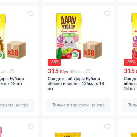
-35%
-35%
315
315
д
д
д
4
/уп
484
.20
.20
Дары Кубани
Сок детский Дары Кубани
Сок д
5мл x 18 шт
яблоко и вишня, 125мл x 18
яблоко
шт
18 шт
орговом центре
Только в торговом центре
Толь