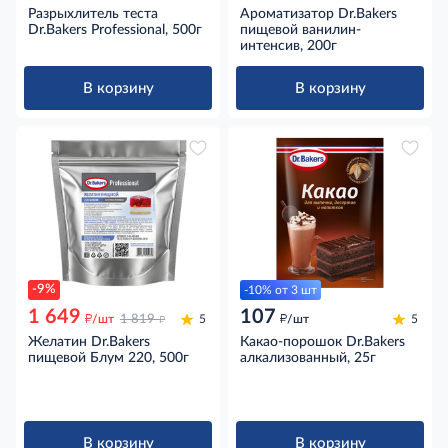
Разрыхлитель теста
Ароматизатор Dr.Bakers
Dr.Bakers Professional, 500г
пищевой ванилин-
интенсив, 200г
В корзину
В корзину
-9%
-10% от 3 шт
1 649
107
д
д
д
/шт
1 819
5
/шт
5
Желатин Dr.Bakers
Какао-порошок Dr.Bakers
пищевой Блум 220, 500г
алкализованный, 25г
В корзину
В корзину