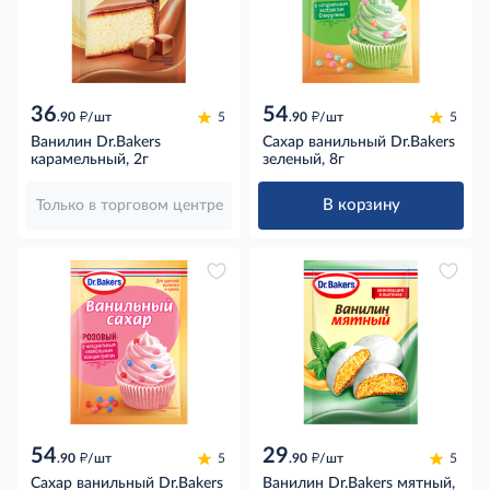
36
54
д
д
.90
/шт
5
.90
/шт
5
Ванилин Dr.Bakers
Сахар ванильный Dr.Bakers
карамельный, 2г
зеленый, 8г
В корзину
Только в торговом центре
54
29
д
д
.90
/шт
5
.90
/шт
5
Сахар ванильный Dr.Bakers
Ванилин Dr.Bakers мятный,