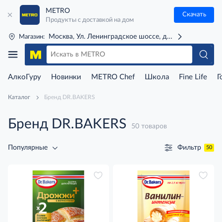
METRO
Скачать
Продукты с доставкой на дом
Москва, Ул. Ленинградское шоссе, д. 71Г (м. Речной 
Магазин:
АлкоГуру
Новинки
METRO Chef
Школа
Fine Life
Г
Каталог
Бренд DR.BAKERS
Бренд DR.BAKERS
50 товаров
Фильтр
Популярные
50