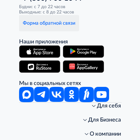
Будни: с 7 до 22 часов
Выходные: с 8 до 22 часов
Форма обратной связи
Наши приложения
Мы в социальных сетях
Для себя
Интернет-магазин
Стань клиентом METRO
Для Бизнеса
Акции, скидки, распродажи
Личный кабинет
Доставка клиентам
Заказ для бизнеса
О компании