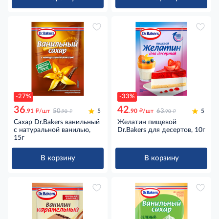
-27%
-33%
36
42
д
д
д
д
.91
/шт
50
5
.90
/шт
63
5
.90
.90
Сахар Dr.Bakers ванильный
Желатин пищевой
с натуральной ванилью,
Dr.Bakers для десертов, 10г
15г
В корзину
В корзину