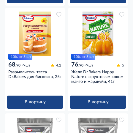
-10% от 3 шт
-10% от 3 шт
68
76
д
д
.90
/шт
4.2
.90
/шт
5
Разрыхлитель теста
Желе Dr.Bakers Happy
Dr.Bakers для бисквита, 25г
Nature с фруктовым соком
манго и маракуйи, 41г
В корзину
В корзину