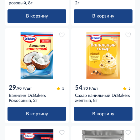
розовый, 8г
2г
В корзину
В корзину
29
54
д
д
.90
/шт
5
.90
/шт
5
Ванилин Dr.Bakers
Сахар ванильный Dr.Bakers
Кокосовый, 2г
желтый, 8г
В корзину
В корзину