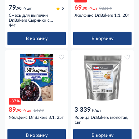
79
69
д
д
д
.90
/шт
5
.90
/шт
93
.90
Смесь для выпечки
Желфикс Dr.Bakers 1:1, 20г
Dr.Bakers Сырники с
рисовой мукой Бери и
44г
пеки, 44г
В корзину
В корзину
-37%
89
3 339
д
д
д
.90
/шт
143
/шт
Желфикс Dr.Bakers 3:1, 25г
Корица Dr.Bakers молотая,
1кг
В корзину
В корзину