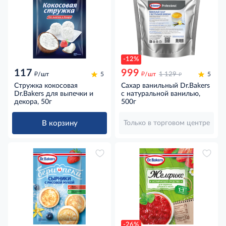
-12%
117
999
д
д
д
/шт
5
/шт
1 129
5
Стружка кокосовая
Сахар ванильный Dr.Bakers
Dr.Bakers для выпечки и
с натуральной ванилью,
декора, 50г
500г
В корзину
Только в торговом центре
-26%