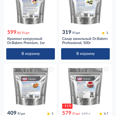
599
319
д
д
.01
/шт
/шт
5
Крахмал кукурузный
Сахар ванильный Dr.Bakers
Dr.Bakers Premium, 1кг
Professional, 500г
В корзину
В корзину
-11%
409
579
д
д
д
/шт
5
/шт
649
4.7