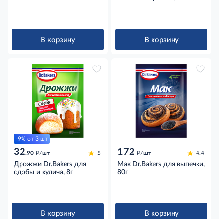
В корзину
В корзину
-9% от 3 шт
32
172
д
д
.90
/шт
5
/шт
4.4
Дрожжи Dr.Bakers для
Мак Dr.Bakers для выпечки,
сдобы и кулича, 8г
80г
В корзину
В корзину