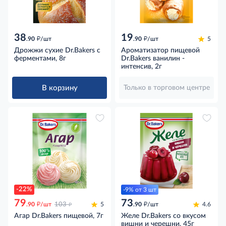
38
19
д
д
.90
/шт
.90
/шт
5
Дрожжи сухие Dr.Bakers с
Ароматизатор пищевой
ферментами, 8г
Dr.Bakers ванилин -
интенсив, 2г
В корзину
Только в торговом центре
-22%
-9% от 3 шт
79
73
д
д
д
.90
/шт
103
5
.90
/шт
4.6
Агар Dr.Bakers пищевой, 7г
Желе Dr.Bakers со вкусом
вишни и черешни, 45г