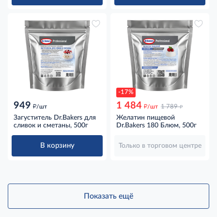
-17%
949
1 484
д
д
д
/шт
/шт
1 789
Загуститель Dr.Bakers для
Желатин пищевой
сливок и сметаны, 500г
Dr.Bakers 180 Блюм, 500г
В корзину
Только в торговом центре
Показать ещё