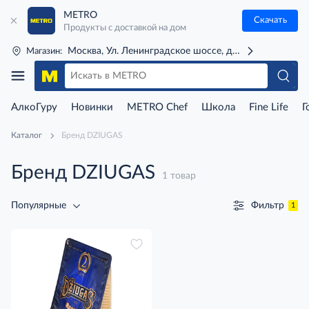
METRO
Скачать
Продукты с доставкой на дом
Москва, Ул. Ленинградское шоссе, д. 71Г (м. Речной 
Магазин:
АлкоГуру
Новинки
METRO Chef
Школа
Fine Life
Г
Каталог
Бренд DZIUGAS
Бренд DZIUGAS
1 товар
Фильтр
Популярные
1